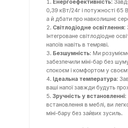
Енергоефективність
: Зав
0,39 кВт/24г і потужності 65 
а й дбати про навколишнє се
Світлодіодне освітлення
:
Інтегроване світлодіодне осв
напоїв навіть в темряві.
Безшумність
: Ми розумієм
забезпечили міні-бар без шу
спокоєм і комфортом у своєму
Ідеальна температура
: За
ваші напої завжди будуть про
Зручність у встановленні
:
встановлення в меблі, ви легк
міні-бару без зайвих зусиль.