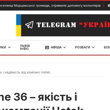
ці Моршинської громади, отримали допомогу волонтерів
7 Лис
ЛЬВІВ
ИКИ
АФІША
РОЗВАГИ
БІЗ
ІНФО
ь і надійність від компанії Hotek
e 36 – якість і