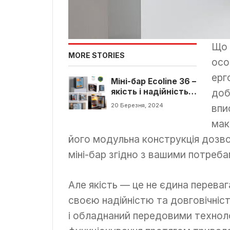
Що 
MORE STORIES
осо
ерг
Міні-бар Ecoline 36 –
якість і надійність
доб
від компанії Hotek
20 Березня, 2024
впи
мак
його модульна конструкція дозв
міні-бар згідно з вашими потреба
Але якість — це не єдина перева
своєю надійністю та довговічніс
і обладнаний передовими техноло