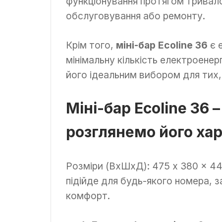
функціонування протягом тривал
обслуговування або ремонту.
Крім того,
міні-бар Ecoline 36
є 
мінімальну кількість електроенерг
його ідеальним вибором для тих, 
Міні-бар Ecoline 36 
розглянемо його ха
Розміри (ВxШxД): 475 x 380 x 445
підійде для будь-якого номера,
комфорт.