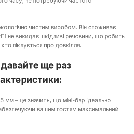
ого часу, не потребуючи частого
екологічно чистим виробом. Він споживає
ії і не викидає шкідливі речовини, що робить
хто піклується про довкілля.
– давайте ще раз
рактеристики:
 мм – це значить, що міні-бар ідеально
 забезпечуючи вашим гостям максимальний