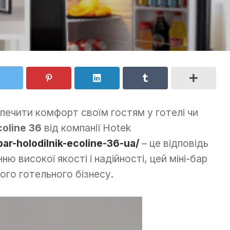
ечити комфорт своїм гостям у готелі чи
coline 36
від компанії Hotek
ar-holodilnik-ecoline-36-ua/
– це відповідь
ю високої якості і надійності, цей міні-бар
го готельного бізнесу.