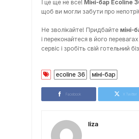
І це ще не все!
Міні-бар Ecoline 
щоб ви могли забути про непотрі
Не зволікайте! Придбайте
міні-б
і переконайтеся в його перевага
сервіс і зробіть свій готельний б
ecoline 36
міні-бар
Facebook
X Twitter
liza