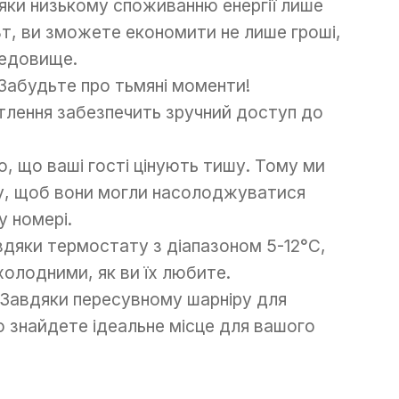
дяки низькому споживанню енергії лише
Вт, ви зможете економити не лише гроші,
редовище.
 Забудьте про тьмяні моменти!
ітлення забезпечить зручний доступ до
о, що ваші гості цінують тишу. Тому ми
му, щоб вони могли насолоджуватися
 номері.
вдяки термостату з діапазоном 5-12°C,
холодними, як ви їх любите.
 Завдяки пересувному шарніру для
о знайдете ідеальне місце для вашого