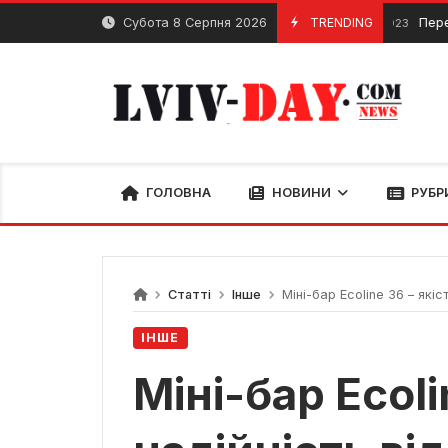
Skip
Субота 8 Серпня 2026
TRENDING
Переселен
28 Грудня, 2023
to
content
ГОЛОВНА
НОВИНИ
РУБР
Статті
Інше
Міні-бар Ecoline 36 – якіст
ІНШЕ
Міні-бар Ecolin