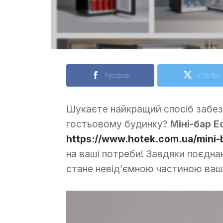
Facebook
X Twitter
Шукаєте найкращий спосіб забезп
гостьовому будинку?
Міні-бар E
https://www.hotek.com.ua/mini-b
на ваші потреби! Завдяки поєднанн
стане невід’ємною частиною вашо