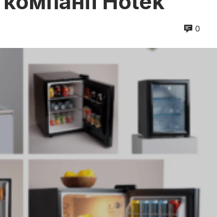
д компанії Hotek
0