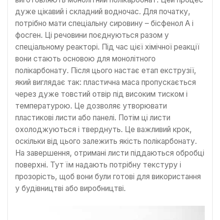
дуже цікавий і складний водночас. Для початку,
потрібно мати спеціальну сировину – бісфенол A і
фосген. Ці речовини поєднуються разом у
спеціальному реакторі. Під час цієї хімічної реакції
вони стають основою для монолітного
полікарбонату. Після цього настає етап екструзії,
який виглядає так: пластична маса пропускається
через дуже товстий отвір під високим тиском і
температурою. Це дозволяє утворювати
пластикові листи або панелі. Потім ці листи
охолоджуються і тверднуть. Це важливий крок,
оскільки від цього залежить якість полікарбонату.
На завершення, отримані листи піддаються обробці
поверхні. Тут їм надають потрібну текстуру і
прозорість, щоб вони були готові для використання
у будівництві або виробництві.