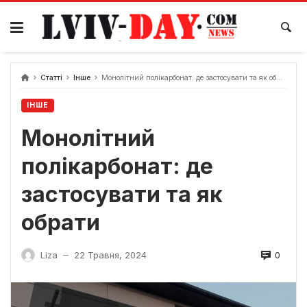
Skip
to
content
Статті
Інше
Монолітний полікарбонат: де застосувати та як обрати
ІНШЕ
Монолітний
полікарбонат: де
застосувати та як
обрати
0
Liza
22 Травня, 2024
—