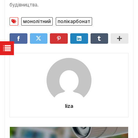
будівництва.
монолітний
полікарбонат
liza