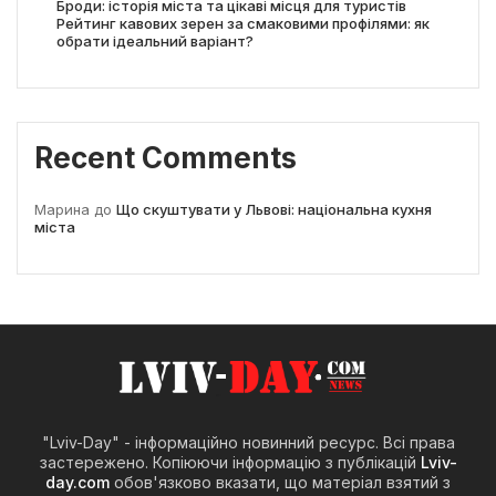
Броди: історія міста та цікаві місця для туристів
Рейтинг кавових зерен за смаковими профілями: як
обрати ідеальний варіант?
Recent Comments
Марина
до
Що скуштувати у Львові: національна кухня
міста
"Lviv-Day" - інформаційно новинний ресурс. Всі права
застережено. Копіюючи інформацію з публікацій
Lviv-
day.com
обов'язково вказати, що матеріал взятий з