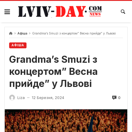
Skip
to
content
Афіша
Grandma’s Smuzi з концертом” Весна прийде” у Львові
АФІША
Grandma’s Smuzi з
концертом” Весна
прийде” у Львові
0
Liza
12 Березня, 2024
—