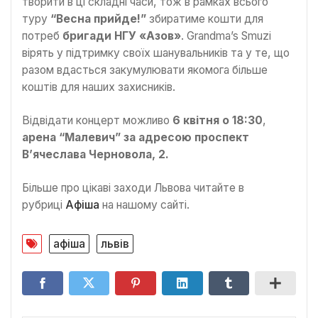
творити в ці складні часи, тож в рамках всього
туру
“Весна прийде!”
збиратиме кошти для
потреб
бригади НГУ «Азов»
. Grandma’s Smuzi
вірять у підтримку своїх шанувальників та у те, що
разом вдасться закумулювати якомога більше
коштів для наших захисників.
Відвідати концерт можливо
6 квітня о 18:30
,
арена “Малевич” за адресою проспект
В’ячеслава Черновола, 2.
Більше про цікаві заходи Львова читайте в
рубриці
Афіша
на нашому сайті.
афіша
львів