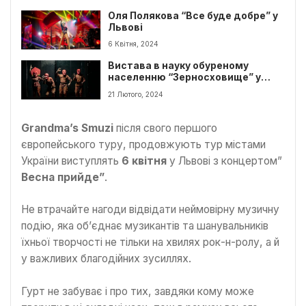
Оля Полякова “Все буде добре” у
Львові
6 Квітня, 2024
Вистава в науку обуреному
населенню “Зерносховище” у
Львові
21 Лютого, 2024
Grandma’s Smuzi
після свого першого
європейського туру, продовжують тур містами
України виступлять
6 квітня
у Львові з концертом”
Весна прийде”
.
Не втрачайте нагоди відвідати неймовірну музичну
подію, яка об’єднає музикантів та шанувальників
їхньої творчості не тільки на хвилях рок-н-ролу, а й
у важливих благодійних зусиллях.
Гурт не забуває і про тих, завдяки кому може