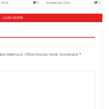
групи від 12 місяців
0
0
, 2024
10 Вересня, 2024
LOAD MORE
ватиметься.
Обов’язкові поля позначені
*