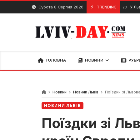
Skip
Субота 8 Серпня 2026
TRENDING
У Львові во
12 Грудня, 2023
to
content
ГОЛОВНА
НОВИНИ
РУБР
Новини
Новини Львів
Поїздки зі Львова
НОВИНИ ЛЬВІВ
Поїздки зі Ль