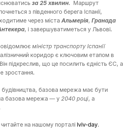
йснюватись
за 25 хвилин
. Маршрут
почнеться з південного берега Іспанії,
ходитиме через міста
Альмерія
,
Гранада
Антекера
, і завершуватиметься у Львові.
повідомлює
міністр транспорту Іспанії
 залізничний коридор є ключовим етапом в
ін підкреслив, що це посилить єдність ЄС, а
е зростання.
я будівництва, базова мережа має бути
на базова мережа — у
2040 році
, а
.
читайте на нашому порталі
lviv-day
.