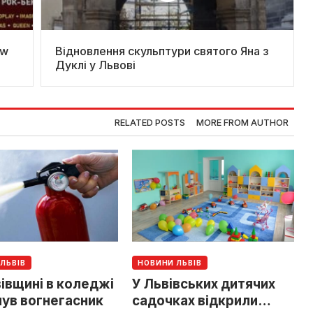
Відновлення скульптури святого Яна з
Дуклі у Львові
RELATED POSTS
MORE FROM AUTHOR
ЛЬВІВ
НОВИНИ ЛЬВІВ
івщині в коледжі
У Львівських дитячих
нув вогнегасник
садочках відкрили