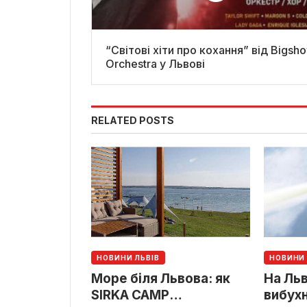
“Світові хіти про кохання” від Bigshow
Orchestra у Львові
RELATED POSTS
НОВИНИ ЛЬВІВ
НОВИНИ 
Море біля Львова: як
На Льв
SIRKA CAMP
вибух