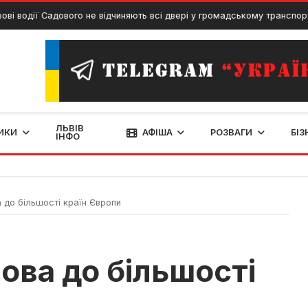
дії Садового не відчиняють всі двері у громадському транспорті
ЛЬВІВ
ИКИ
АФІША
РОЗВАГИ
БІЗ
ІНФО
 до більшості країн Європи
вова до більшості