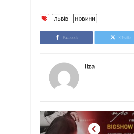
львів
новини
Facebook
X Twitter
liza