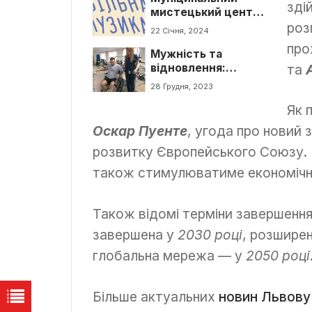
зді
мистецький центр
роз
Львова запрошує
22 Січня, 2024
всіх на виставку
про
Мужність та
«Вільна музика»
та
відновлення:
історія військового
28 Грудня, 2023
Дмитра Проценка
Як 
Оскар Пуенте
, угода про новий
розвитку Європейського Союзу. В
також стимулюватиме економічн
Також відомі терміни завершенн
завершена у
2030 році
, розшире
глобальна мережа — у
2050 році
Більше актуальних
новин Львову