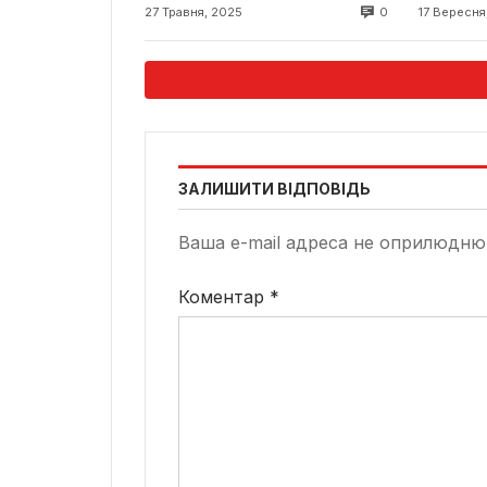
перетворює Яворівське
0
27 Травня, 2025
17 Вересня
озеро на центр
відпочинку
ЗАЛИШИТИ ВІДПОВІДЬ
Ваша e-mail адреса не оприлюдню
Коментар
*