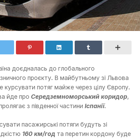
аїна доєдналась до глобального
ізничного проєкту. В майбутньому зі Львова
е курсувати потяг майже через цілу Європу.
а йде про
Середземноморський коридор
,
пролягає з південної частини
Іспанії
.
сувати пасажирські потяги будуть зі
дкістю
160 км/год
та перетин кордону буде