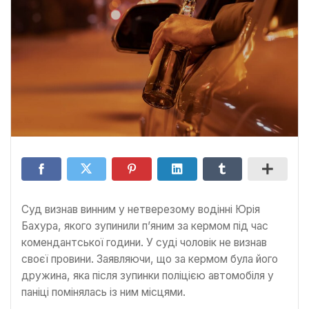
Суд визнав винним у нетверезому водінні Юрія
Бахура, якого зупинили п’яним за кермом під час
комендантської години. У суді чоловік не визнав
своєї провини. Заявляючи, що за кермом була його
дружина, яка після зупинки поліцією автомобіля у
паніці помінялась із ним місцями.