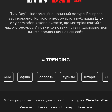
"Lviv-Day" - інформаційно новинний ресурс. Всі права
застережено. Копіюючи інформацію з публікацій
Lviv-
day.com
обов'язково вказати, що матеріал взятий з
нашого ресурсу. А повне копіювання статті дозволяється
лише з посиланням на наш сайт.
# TRENDING
ни
афіша
область
туризм
історія
Львів
© Сайт розроблено та просувається в Google студією
Web-Seo-Tiko
Реклама
Запропонувати Новину
Телеграм