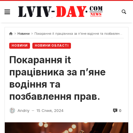
Skip
to
content
Новини
Покарання it працівника за п’яне водіння та позбавлення прав.
НОВИНИ
НОВИНИ ОБЛАСТІ
Покарання it
працівника за п’яне
водіння та
позбавлення прав.
0
Andriy
15 Січня, 2024
—