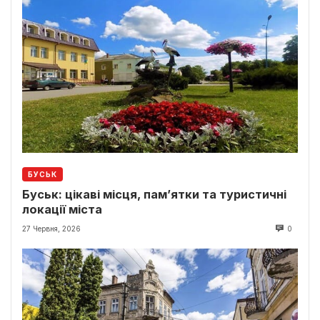
БУСЬК
Буськ: цікаві місця, пам’ятки та туристичні
локації міста
27 Червня, 2026
0