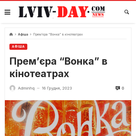
Skip
to
content
Афіша
Прем’єра “Вонка” в кінотеатрах
АФІША
Прем’єра “Вонка” в
кінотеатрах
0
Adminhq
16 Грудня, 2023
—