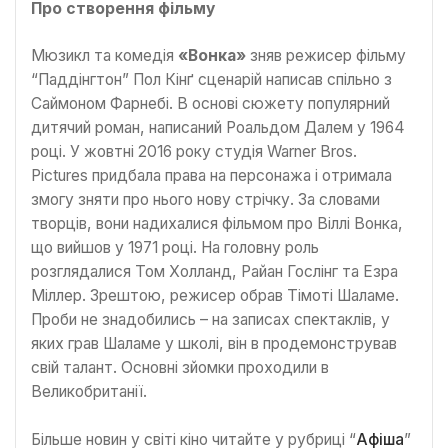
Про створення фільму
Мюзикл та комедія
«Вонка»
зняв режисер фільму
“Паддінгтон” Пол Кінґ сценарій написав спільно з
Саймоном Фарнебі. В основі сюжету популярний
дитячий роман, написаний Роальдом Далем у 1964
році. У жовтні 2016 року студія Warner Bros.
Pictures придбала права на персонажа і отримала
змогу зняти про нього нову стрічку. За словами
творців, вони надихалися фільмом про Віллі Вонка,
що вийшов у 1971 році. На головну роль
розглядалися Том Холланд, Райан Гослінг та Езра
Міллер. Зрештою, режисер обрав Тімоті Шаламе.
Проби не знадобились – на записах спектаклів, у
яких грав Шаламе у школі, він в продемонстрував
свій талант. Основні зйомки проходили в
Великобританії.
Більше новин у світі кіно читайте у рубриці “
Афіша
”