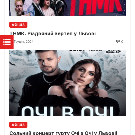
АФІША
ТНМК. Різдвяний вертеп у Львові
22 Грудня, 2024
0
АФІША
Сольний концерт гурту Очі в Очі у Львові!