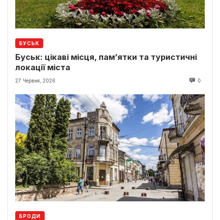
БУСЬК
Буськ: цікаві місця, пам’ятки та туристичні
локації міста
27 Червня, 2026
0
БРОДИ