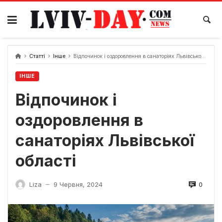
Skip
to
content
Статті
Інше
Відпочинок і оздоровлення в санаторіях Львівської області
ІНШЕ
Відпочинок і
оздоровлення в
санаторіях Львівської
області
0
Liza
9 Червня, 2024
—