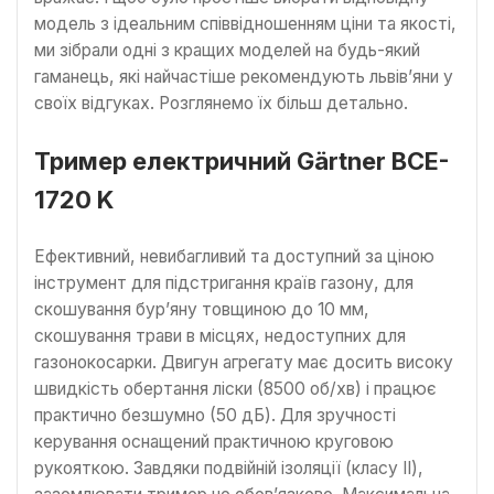
модель з ідеальним співвідношенням ціни та якості,
ми зібрали одні з кращих моделей на будь-який
гаманець, які найчастіше рекомендують львів’яни у
своїх відгуках. Розглянемо їх більш детально.
Тример електричний Gärtner BCE-
1720 K
Ефективний, невибагливий та доступний за ціною
інструмент для підстригання країв газону, для
скошування бур’яну товщиною до 10 мм,
скошування трави в місцях, недоступних для
газонокосарки. Двигун агрегату має досить високу
швидкість обертання ліски (8500 об/хв) і працює
практично безшумно (50 дБ). Для зручності
керування оснащений практичною круговою
рукояткою. Завдяки подвійній ізоляції (класу II),