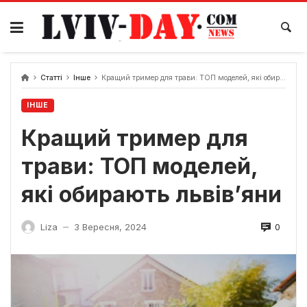
Skip
to
content
Статті
Інше
Кращий тример для трави: ТОП моделей, які обирають львів’яни
ІНШЕ
Кращий тример для
трави: ТОП моделей,
які обирають львів’яни
0
Liza
3 Вересня, 2024
—