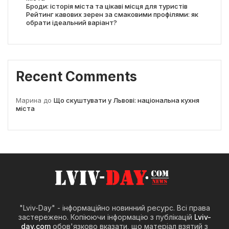
Броди: історія міста та цікаві місця для туристів
Рейтинг кавових зерен за смаковими профілями: як
обрати ідеальний варіант?
Recent Comments
Марина
до
Що скуштувати у Львові: національна кухня
міста
"Lviv-Day" - інформаційно новинний ресурс. Всі права
застережено. Копіюючи інформацію з публікацій
Lviv-
day.com
обов'язково вказати, що матеріал взятий з