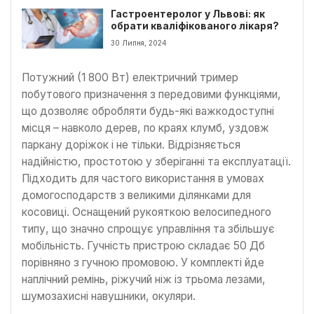
Гастроентеролог у Львові: як
обрати кваліфікованого лікаря?
30 Липня, 2024
Потужний (1 800 Вт) електричний тример
побутового призначення з передовими функціями,
що дозволяє обробляти будь-які важкодоступні
місця – навколо дерев, по краях клумб, уздовж
паркану доріжок і не тільки. Відрізняється
надійністю, простотою у зберіганні та експлуатації.
Підходить для частого використання в умовах
домогосподарств з великими ділянками для
косовиці. Оснащений рукояткою велосипедного
типу, що значно спрощує управління та збільшує
мобільність. Гучність пристрою складає 50 Дб
порівняно з гучною промовою. У комплекті йде
наплічний ремінь, ріжучий ніж із трьома лезами,
шумозахисні навушники, окуляри.