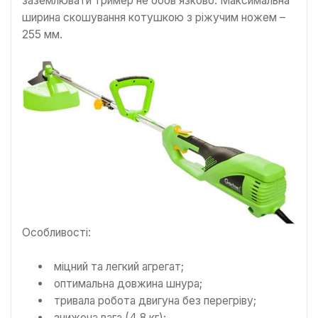
заземлювати тример не обов’язково. Максимальна
ширина скошування котушкою з ріжучим ножем –
255 мм.
Особливості:
міцний та легкий агрегат;
оптимальна довжина шнура;
тривала робота двигуна без перегріву;
знижена вага (4,8 кг);