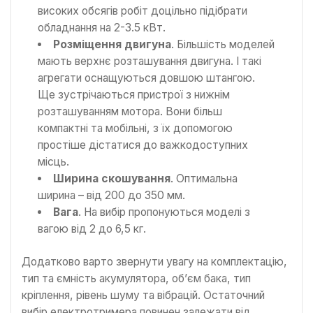
високих обсягів робіт доцільно підібрати
обладнання на 2-3.5 кВт.
Розміщення двигуна
. Більшість моделей
мають верхнє розташування двигуна. І такі
агрегати оснащуються довшою штангою.
Ще зустрічаються пристрої з нижнім
розташуванням мотора. Вони більш
компактні та мобільні, з їх допомогою
простіше дістатися до важкодоступних
місць.
Ширина скошування
. Оптимальна
ширина – від 200 до 350 мм.
Вага
. На вибір пропонуються моделі з
вагою від 2 до 6,5 кг.
Додатково варто звернути увагу на комплектацію,
тип та ємність акумулятора, об’єм бака, тип
кріплення, рівень шуму та вібрацій. Остаточний
вибір електротримера повинен залежати від