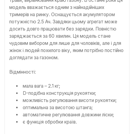
трави, вирівнювання краю газону. В останні роки ця
модель вважається одним з найнадійніших
тримерів на ринку. Оснащується акумулятором
потужністю 2.5 Ач. Завдяки цьому агрегат може
досить довго працювати без зарядки. Повністю
заряджається за 60 хвилин. Ця модель стане
чудовим вибором для лише для чоловіків, але і для
жінок і людей похилого віку, яким потрібно постійно
доглядати за газоном.
Відмінності:
мала вага – 2.1 кг;
D-подібна конструкція рукоятки;
можливість регулювання висоти рукоятки;
оптимальна за висотою штанга;
автоматичне регулювання довжини ліски;
є функція обробки країв.