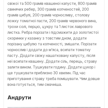
свіжої та 500 грамів квашеної капусти, 800 грамів
свинячих ребер, 300 грамів копченостей, 200
грамів цибулі, 200 грамів чорносливу, столову
ложку томатної пасти, 200 грамів червоного вина,
трохи солі, перцю, цукру та 1 листок лаврового
листка. Ребра порізати і підсмажити до золотистої
скоринки у казанку з товстим дном, додати
порізану цибулю та копченості, змішати. Порізати
чорнослив і додати до м’яса, всипати томатну
пасту. Додати свіжу нашатковану капусту, після
неї всипати квашену. Додати сіль, перець, страву
залити вином. Тушкувати годину. Додати цукор і
ще тушкувати приблизно 30 хвилин. Під час
приготування страву треба помішувати. Чим довше
вона готується, тим смачніша.
Андрути