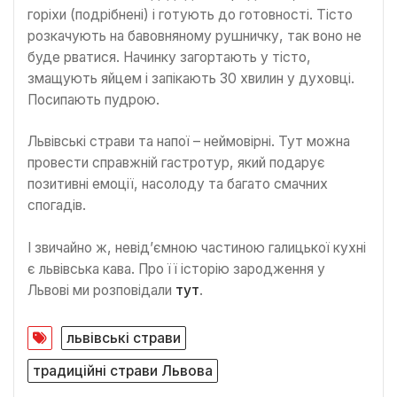
горіхи (подрібнені) і готують до готовності. Тісто
розкачують на бавовняному рушничку, так воно не
буде рватися. Начинку загортають у тісто,
змащують яйцем і запікають 30 хвилин у духовці.
Посипають пудрою.
Львівські страви та напої – неймовірні. Тут можна
провести справжній гастротур, який подарує
позитивні емоції, насолоду та багато смачних
спогадів.
І звичайно ж, невід’ємною частиною галицької кухні
є львівська кава. Про її історію зародження у
Львові ми розповідали
тут
.
львівські страви
традиційні страви Львова