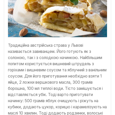
Традиційна австрійська страва у Львові
називається завиванцем. Його готують як з
солоною, так і з солодкою начинкою. Найбільшим
попитом користується вишневий штрудель з
горіхами і вишневим соусом та яблучний з ванільним
соусом. Для його приготування необхідно взяти 1
яйце, 2 ложки вершкового масла, 300 грамів
борошна, 100 мл теплої води. Тісто замішується і
відставляється убік. Тоді варто приготувати
начинку: 500 грамів яблук очищують і ріжуть на
кубики, додають цукор, корицю і карамелізують на
маслі 10 хвилин. Тоді додають родзинки, волоські