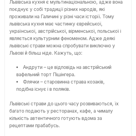
Львівська кухня є мультинаціональною, адже вона
поєднує у собі традиції різних народів, які
проживали на Галичині у різні часи історії. Тому
львівська кухня має частинку єврейської,
української, австрійської, вірменської, польської і
являється культурним феноменом. Адже деякі
львівські страви можна спробувати виключно у
Львові й більш ніде. Кажуть, що:
Андрути – це відповідь на австрійський
вафельний торт Пішінгера.
Флячки – старовинна страва козаків,
подібна існує і в поляків.
Львівські страви до цього часу розвиваються, їх
багато подають у ресторанах, кафе, а чималу
кількість автентичного готують вдома за
рецептами прабабусь.