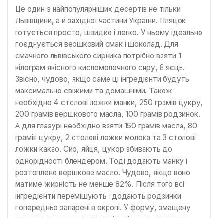
Це один з найпопулярніших десертів не тільки
Львівщини, а й західної частини України. Пляцок
готується просто, швидко і легко. У ньому ідеально
поєднується вершковий смак і шоколад. Для
смачного львівського сирника потрібно взяти 1
кілограм якісного кисломолочного сиру, 8 яєць.
Звісно, чудово, якщо саме ці інгредієнти будуть
максимально свіжими та домашніми. Також
необхідно 4 столові ложки манки, 250 грамів цукру,
200 грамів вершкового масла, 100 грамів родзинок.
А для глазурі необхідно взяти 150 грамів масла, 80
грамів цукру, 2 столові ложки молока та 3 столові
ложки какао. Сир, яйця, цукор збивають до
однорідності блендером. Тоді додають манку і
розтоплене вершкове масло. Чудово, якщо воно
матиме жирність не менше 82%. Після того всі
інгредієнти перемішують і додають родзинки,
попередньо запарені в окропі. У форму, змащену