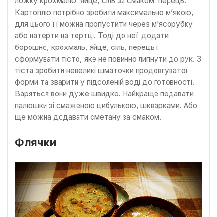
ложку крохмалю, яйце, сіль за смаком, перець.
Картоплю потрібно зробити максимально м’якою,
для цього її можна пропустити через м’ясорубку
або натерти на тертці. Тоді до неї додати
борошно, крохмаль, яйце, сіль, перець і
сформувати тісто, яке не повинно липнути до рук. З
тіста зробити невеликі шматочки продовгуватої
форми та зварити у підсоленій воді до готовності.
Варяться вони дуже швидко. Найкраще подавати
палюшки зі смаженою цибулькою, шкварками. Або
ще можна додавати сметану за смаком.
Флячки