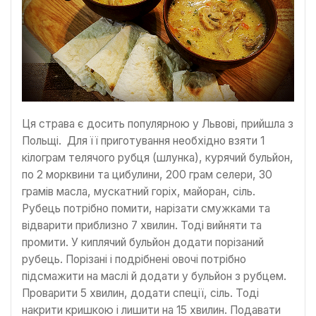
Ця страва є досить популярною у Львові, прийшла з
Польщі. Для її приготування необхідно взяти 1
кілограм телячого рубця (шлунка), курячий бульйон,
по 2 морквини та цибулини, 200 грам селери, 30
грамів масла, мускатний горіх, майоран, сіль.
Рубець потрібно помити, нарізати смужками та
відварити приблизно 7 хвилин. Тоді вийняти та
промити. У киплячий бульйон додати порізаний
рубець. Порізані і подрібнені овочі потрібно
підсмажити на маслі й додати у бульйон з рубцем.
Проварити 5 хвилин, додати спеції, сіль. Тоді
накрити кришкою і лишити на 15 хвилин. Подавати