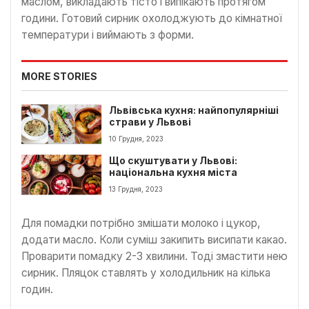
маслом, викладають тісто і випікають протягом
години. Готовий сирник охолоджують до кімнатної
температури і виймають з форми.
MORE STORIES
Львівська кухня: найпопулярніші
страви у Львові
10 Грудня, 2023
Що скуштувати у Львові:
національна кухня міста
13 Грудня, 2023
Для помадки потрібно змішати молоко і цукор,
додати масло. Коли суміш закипить висипати какао.
Проварити помадку 2-3 хвилини. Тоді змастити нею
сирник. Пляцок ставлять у холодильник на кілька
годин.