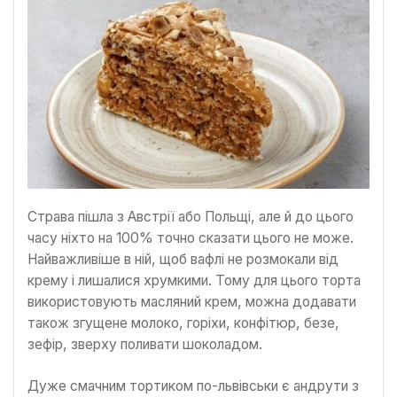
Страва пішла з Австрії або Польщі, але й до цього
часу ніхто на 100% точно сказати цього не може.
Найважливіше в ній, щоб вафлі не розмокали від
крему і лишалися хрумкими. Тому для цього торта
використовують масляний крем, можна додавати
також згущене молоко, горіхи, конфітюр, безе,
зефір, зверху поливати шоколадом.
Дуже смачним тортиком по-львівськи є андрути з