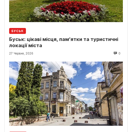
БУСЬК
Буськ: цікаві місця, пам’ятки та туристичні
локації міста
27 Червня, 2026
0