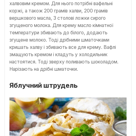
халвовим кремом. Для нього потрібні вафельні
коржі, а також 200 грамів халви, 200 грамів
вершкового масла, 3 столові ложки сирого
згущеного молока. Для крему масло кімнатної
температури збивають до білого, додають
згущене молоко. Тоді дрібними шматочками
кришать халву і збивають все для крему. Вафлі
змащують кремом і кладуть у холодильник
настоятися. Тоді зверху поливають шоколадом.
Нарізають на дрібні шматочки.
Яблучний штрудель