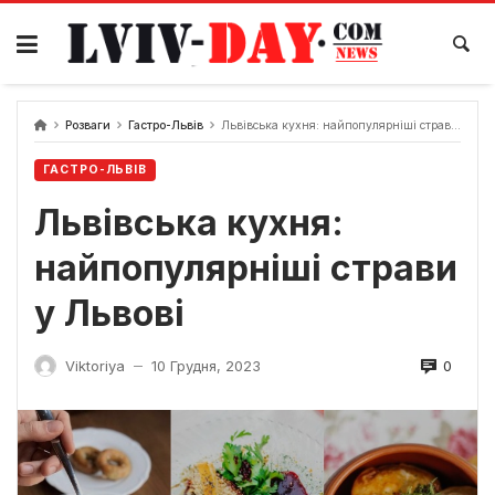
Skip
to
content
Розваги
Гастро-Львів
Львівська кухня: найпопулярніші страви у Львові
ГАСТРО-ЛЬВІВ
Львівська кухня:
найпопулярніші страви
у Львові
0
Viktoriya
10 Грудня, 2023
—