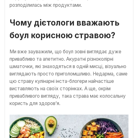
розподілилась між продуктами.
Чому дієтологи вважають
боул корисною стравою?
Ми вже зауважили, що боул зовні виглядає дуже
привабливо та апетитно. Акуратні різноколірні
шматочки, які знаходяться в одній мисці, візуально
виглядають просто приголомшливо. Недарма, саме
цю страву кулінарні інста-блогери найчастіше
виставляють на своїх сторінках. А ще, окрім
привабливого вигляду, така страва має колосальну
користь для здоров’я.