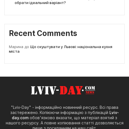
обрати ідеальний варіант?
Recent Comments
Марина
до
Що скуштувати у Львові: національна кухня
міста
"Lviv-Day" - інформаційно новинний ресурс. Всі права
застережено. Копіюючи інформацію з публікацій
Lviv-
day.com
обов'язково вказати, що матеріал взятий з
нашого ресурсу. А повне копіювання статті дозволяється
лише з посиланням на наш сайт.