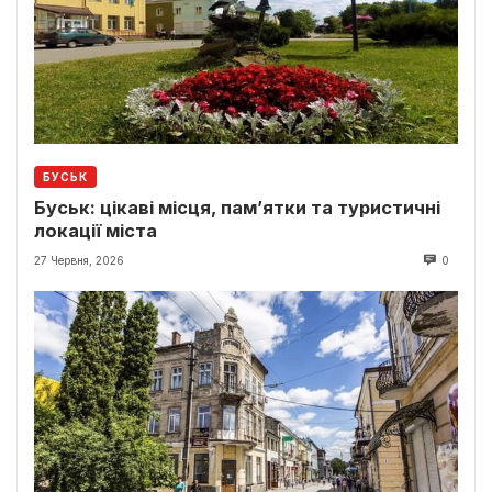
БУСЬК
Буськ: цікаві місця, пам’ятки та туристичні
локації міста
27 Червня, 2026
0