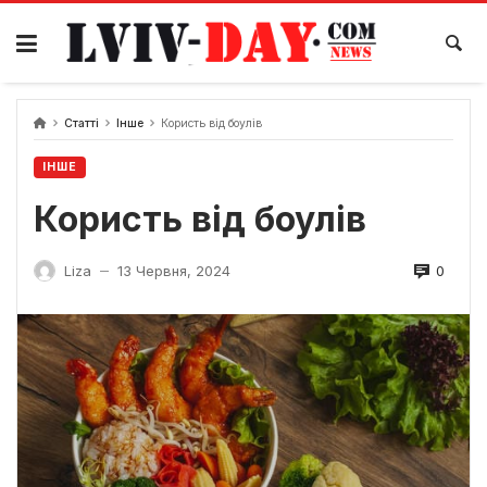
Skip
to
content
Статті
Інше
Користь від боулів
ІНШЕ
Користь від боулів
0
Liza
13 Червня, 2024
—