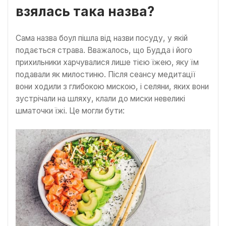
взялась така назва?
Сама назва боул пішла від назви посуду, у якій
подається страва. Вважалось, що Будда і його
прихильники харчувалися лише тією їжею, яку їм
подавали як милостиню. Після сеансу медитації
вони ходили з глибокою мискою, і селяни, яких вони
зустрічали на шляху, клали до миски невеликі
шматочки їжі. Це могли бути: