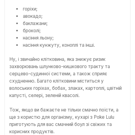
горіхи;
авокадо;
баклажани;
броколі;
насіння льону;
насіння кунжуту, коноплі та інші.
Ну, і звичайно клітковина, яка знижує ризик
захворювань шлунково-кишкового тракту та
серцево-судинної системи, а також сприяє
схудненню. Багато клітковини міститься у
волоських горіхах, бобах, злаках, картоплі, цвітній
капусті, селері, зеленій квасолі.
Тож, якщо ви бажаєте не тільки смачно поїсти, а
ще з користю для організму, кухарі з Poke Lulu
приготують для вас смачний боул зі свіжих та
корисних продуктів.