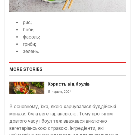
рис;
боби;
фасоль;
гриби;
зелень.
MORE STORIES
Користь від боулів
13 Червня, 2024
В основному, їжа, якою харчувалися буддійські
монахи, була вегетаріанською. Тому протягом
довгого часу і боул теж вважався виключно
вегетаріанською стравою. Інгредієнти, які