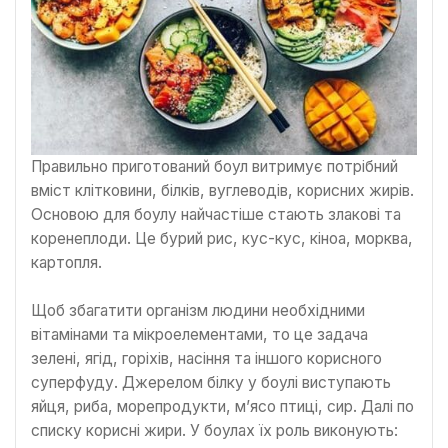
Правильно приготований боул витримує потрібний
вміст клітковини, білків, вуглеводів, корисних жирів.
Основою для боулу найчастіше стають злакові та
коренеплоди. Це бурий рис, кус-кус, кіноа, морква,
картопля.
Щоб збагатити організм людини необхідними
вітамінами та мікроелементами, то це задача
зелені, ягід, горіхів, насіння та іншого корисного
суперфуду. Джерелом білку у боулі виступають
яйця, риба, морепродукти, м’ясо птиці, сир. Далі по
списку корисні жири. У боулах їх роль виконують: