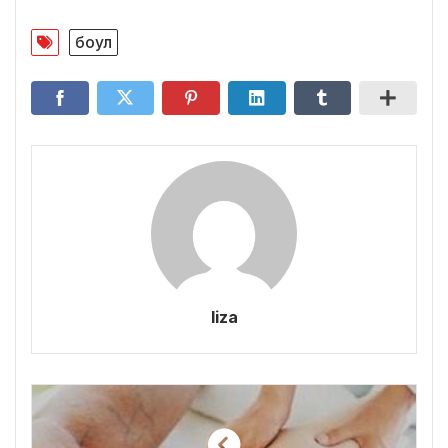
боул
liza