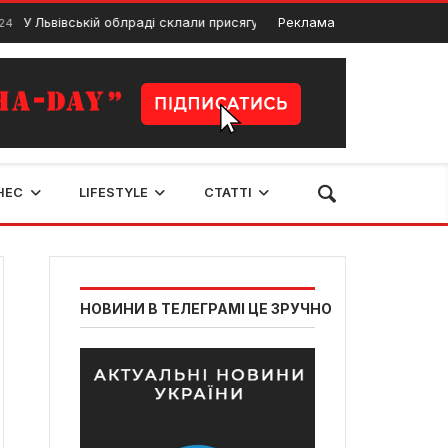
ьвівській облраді склали присягу нові депутати
Реклама
22 Грудня, 2023
НЕС
LIFESTYLE
СТАТТІ
НОВИНИ В ТЕЛЕГРАМІ ЦЕ ЗРУЧНО