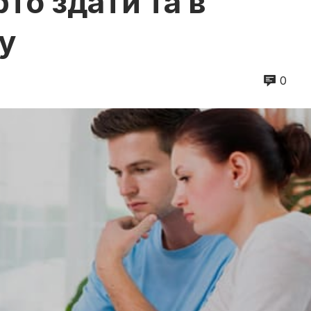
рто здати та в
у
0