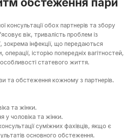
итм обстеження пари
ї консультації обох партнерів та збору
ясовує вік, тривалість проблем із
ї, зокрема інфекції, що передаються
операції, історію попередніх вагітностей,
, особливості статевого життя.
ізи та обстеження кожному з партнерів.
іка та жінки.
 у чоловіка та жінки.
онсультації суміжних фахівців, якщо є
зультатів основного обстеження.