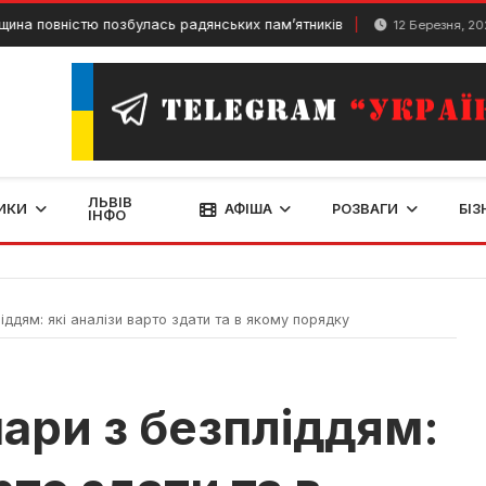
овністю позбулась радянських пам’ятників
У Л
12 Березня, 2024
ЛЬВІВ
ИКИ
АФІША
РОЗВАГИ
БІЗ
ІНФО
ддям: які аналізи варто здати та в якому порядку
ари з безпліддям: