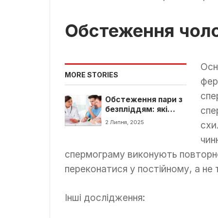
Обстеження чоло
Осн
MORE STORIES
фер
спе
Обстеження пари з
безпліддям: які
спе
аналізи варто здати
2 Липня, 2025
схи
та в якому порядку
чин
спермограму виконують повторно 
переконатися у постійному, а не
Інші дослідження: