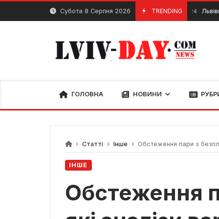
Skip
Субота 8 Серпня 2026
TRENDING
Львівщина п
30 Січня, 2024
to
content
ГОЛОВНА
НОВИНИ
РУБР
Статті
Інше
Обстеження пари з безплі
ІНШЕ
Обстеження п