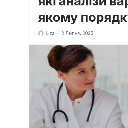
які аналізи ва
якому порядк
Liza
2 Липня, 2025
—