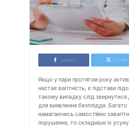
Facebook
X Twitter
Якщо у пари протягом року актив
настає вагітність, є підстави пі
такому випадку слід звернутися 
для виявлення безпліддя. Багато
намагаючись самостійно завагітні
порушення, то складніше їх усун