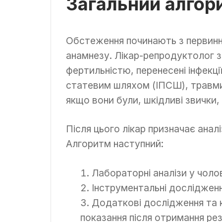
Загальний алгор
Обстеження починають з первинно
анамнезу. Лікар-репродуктолог з’
фертильністю, перенесені інфекці
статевим шляхом (ІПСШ), травми, 
якщо вони були, шкідливі звички
Після цього лікар призначає анал
Алгоритм наступний:
Лабораторні аналізи у чолов
Інструментальні дослідження
Додаткові дослідження та к
показання після отримання ре