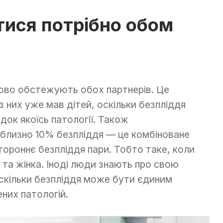
ися потрібно обом
ково обстежують обох партнерів. Це
із них уже мав дітей, оскільки безпліддя
док якоїсь патології. Також
близно 10% безпліддя — це комбіноване
тороннє безпліддя пари. Тобто таке, коли
та жінка. Іноді люди знають про свою
оскільки безпліддя може бути єдиним
их патологій.