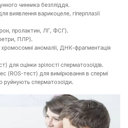
унного чинника безпліддя.
я виявлення варикоцеле, гіперплазії
рон, пролактин, ЛГ, ФСГ).
ретри, ПЛР).
п, хромосомні аномалії, ДНК-фрагментація
т) для оцінки зрілості сперматозоїдів.
ес (ROS-тест) для вимірювання в спермі
що руйнують сперматозоїди.