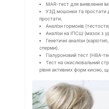
MAR-тест для виявлення ім
УЗД мошонки та простати дл
простати.
Аналізи гормонів (тестосте
Аналізи на ІПСШ (мазок з у
Генетичні аналізи (каріоти
сперми).
Гіалуроновий тест (HBA-тес
Тест на окислювальний стр
рівня активних форм кисню, 