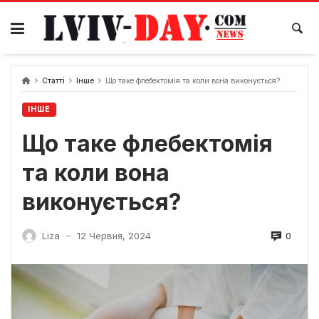
Skip
to
content
Статті
Інше
Що таке флебектомія та коли вона виконується?
ІНШЕ
Що таке флебектомія
та коли вона
виконується?
0
Liza
12 Червня, 2024
—