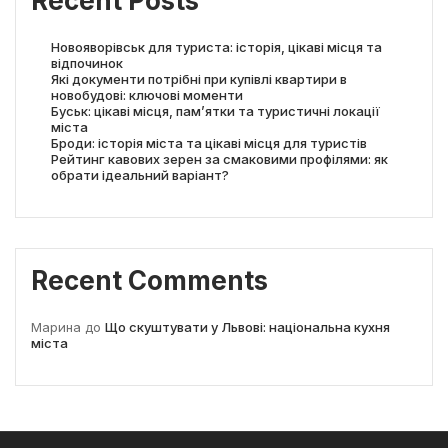
Recent Posts
Новояворівськ для туриста: історія, цікаві місця та
відпочинок
Які документи потрібні при купівлі квартири в
новобудові: ключові моменти
Буськ: цікаві місця, пам’ятки та туристичні локації
міста
Броди: історія міста та цікаві місця для туристів
Рейтинг кавових зерен за смаковими профілями: як
обрати ідеальний варіант?
Recent Comments
Марина
до
Що скуштувати у Львові: національна кухня
міста