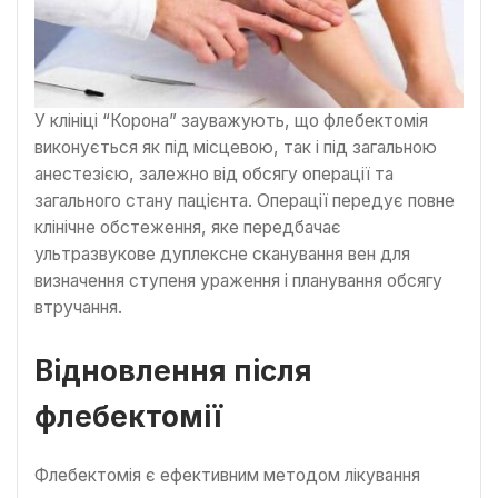
У клініці “Корона” зауважують, що флебектомія
виконується як під місцевою, так і під загальною
анестезією, залежно від обсягу операції та
загального стану пацієнта. Операції передує повне
клінічне обстеження, яке передбачає
ультразвукове дуплексне сканування вен для
визначення ступеня ураження і планування обсягу
втручання.
Відновлення після
флебектомії
Флебектомія є ефективним методом лікування