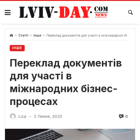
Skip
to
content
Статті
Інше
Переклад документів для участі в міжнародних бізнес-процесах
ІНШЕ
Переклад документів
для участі в
міжнародних бізнес-
процесах
0
Liza
3 Липня, 2025
—