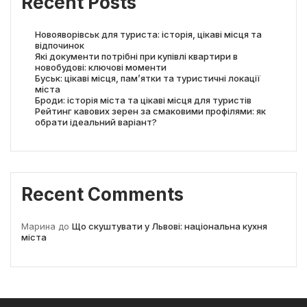
Recent Posts
Новояворівськ для туриста: історія, цікаві місця та
відпочинок
Які документи потрібні при купівлі квартири в
новобудові: ключові моменти
Буськ: цікаві місця, пам’ятки та туристичні локації
міста
Броди: історія міста та цікаві місця для туристів
Рейтинг кавових зерен за смаковими профілями: як
обрати ідеальний варіант?
Recent Comments
Марина
до
Що скуштувати у Львові: національна кухня
міста