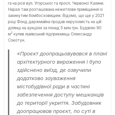
га на розі вул. Угорської та просп. Червоної Калини.
Наразі там розташована нежитлове приміщення із
закинутим бомбосховищем. Відомо, що ще у 2021
році Фонд держмайна продав нерухомість на цій
ділянці на аукціоні за понад 5 млн грн. Будівлю 90
2
м
купив львівський підприємець Олександр
Сокотун.
«Проєкт доопрацьовувався в плані
архітектурного вираження і було
здійснено виїзд, де озвучили
додатково зауваження
містобудівної ради в частині
забезпечення доступу мешканців
до території укриття. Забудовник
доопрацював проєкт, по суті в