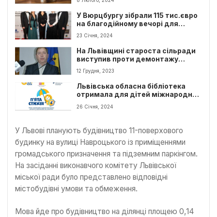
правоохоронців
У Вюрцбургу зібрали 115 тис.євро
на благодійному вечорі для
лікарень Львову
23 Січня, 2024
На Львівщині староста сільради
виступив проти демонтажу
пам’ятника, що споруджений у
12 Грудня, 2023
часи Радянського союзу
Львівська обласна бібліотека
отримала для дітей міжнародну
премію за проєкт ВПО
26 Січня, 2024
У Львові планують будівництво 11-поверхового
будинку на вулиці Навроцького із приміщеннями
громадського призначення та підземним паркінгом.
На засіданні виконавчого комітету Львівської
міської ради було представлено відповідні
містобудівні умови та обмеження.
Мова йде про будівництво на ділянці площею 0,14