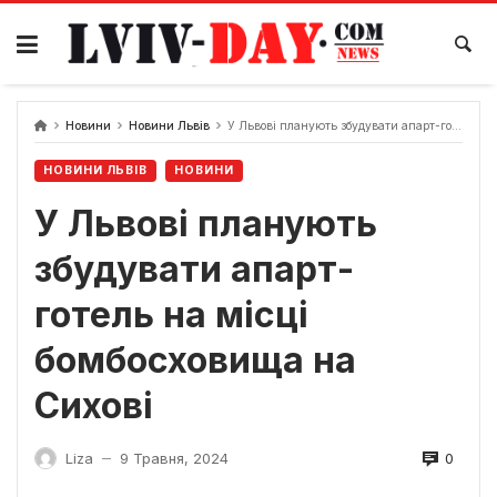
Skip
to
content
Новини
Новини Львів
У Львові планують збудувати апарт-готель на місці бомбосховища на Сихові
НОВИНИ ЛЬВІВ
НОВИНИ
У Львові планують
збудувати апарт-
готель на місці
бомбосховища на
Сихові
0
Liza
9 Травня, 2024
—