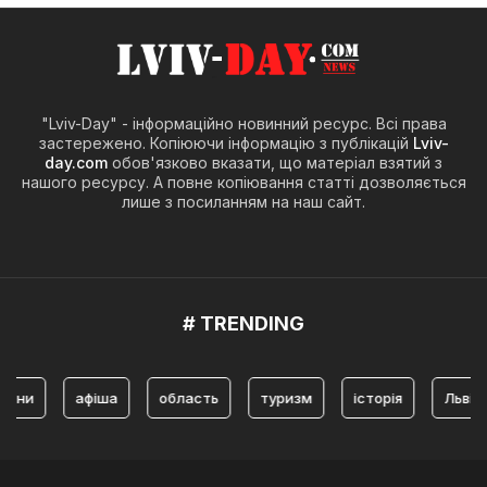
"Lviv-Day" - інформаційно новинний ресурс. Всі права
застережено. Копіюючи інформацію з публікацій
Lviv-
day.com
обов'язково вказати, що матеріал взятий з
нашого ресурсу. А повне копіювання статті дозволяється
лише з посиланням на наш сайт.
# TRENDING
и
афіша
область
туризм
історія
Львів