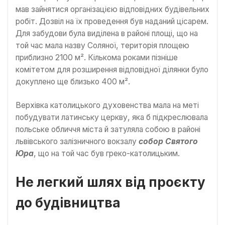
мав зайнятися організацією відповідних будівельних
робіт. Дозвіл на їх проведення був наданий цісарем.
Для забудови була виділена в районі площі, що на
той час мала назву Соляної, територія площею
приблизно 2100 м². Кількома роками пізніше
комітетом для розширення відповідної ділянки було
докуплено ще близько 400 м².
Верхівка католицького духовенства мала на меті
побудувати латинську церкву, яка б підкреслювала
польське обличчя міста й затуляла собою в районі
львівського залізничного вокзалу
собор Святого
Юра
, що на той час був греко-католицьким.
Не легкий шлях від проєкту
до будівництва