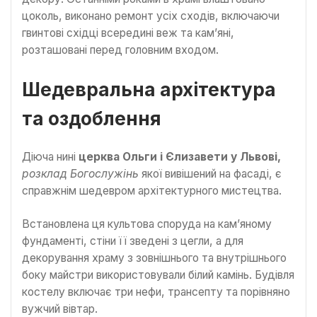
цоколь, виконано ремонт усіх сходів, включаючи
гвинтові східці всередині веж та кам’яні,
розташовані перед головним входом.
Шедевральна архітектура
та оздоблення
Діюча нині
церква Ольги і Єлизавети у Львові,
розклад Богослужінь
якої вивішений на фасаді, є
справжнім шедевром архітектурного мистецтва.
Встановлена ця культова споруда на кам’яному
фундаменті, стіни її зведені з цегли, а для
декорування храму з зовнішнього та внутрішнього
боку майстри використовували білий камінь. Будівля
костелу включає три нефи, трансепту та порівняно
вужчий вівтар.