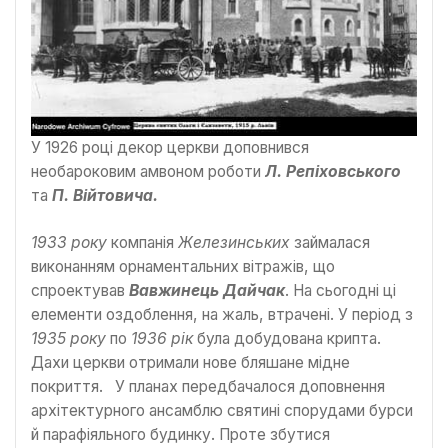
У 1926 році декор церкви доповнився
необароковим амвоном роботи
Л. Репіховського
та
П. Війтовича.
1933 року
компанія
Железинських
займалася
виконанням орнаментальних вітражів, що
спроектував
Вавжинець Дайчак
. На сьогодні ці
елементи оздоблення, на жаль, втрачені. У період з
1935 року
по
1936 рік
була добудована крипта.
Дахи церкви отримали нове бляшане мідне
покриття. У планах передбачалося доповнення
архітектурного ансамблю святині спорудами бурси
й парафіяльного будинку. Проте збутися