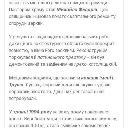
власність місцевої греко-католицької громади.
Пастором храму став
Михайло Федорів
. Цей
священник ініціював початок капітального ремонту
споруди церкви.
У результаті відповідних відновлювальних робіт
дахи цього архітектурного об’єкта були перекриті
повністю, а вікна його засклили. Реконструкція
торкнулася й
латинського престолу
– він був
демонтований та заміненим на
греко-католицький
.
Місцевими зодчими, що закінчили
коледж імені І.
Труша
, був відтворений десяток скульптур, які
ображали апостолів. Дві з них реставрації не
потребували.
У травні 1994 року
на вежу храму повернувся
хрест. Виробником цього християнського символу,
що важив 400 кг, стало львівське локомотивно-