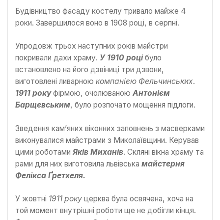
Будівництво фасаду костелу тривало майже 4
роки. Завершилося воно в 1908 році, в серпні.
Упродовж трьох наступних років майстри
покривали дахи храму.
У 1910 році
було
встановлено на його дзвіниці три дзвони,
виготовлені ливарною
компанією Фельчинських
.
1911 року
фірмою, очолюваною
Антонієм
Барщевським
, було розпочато мощення підлоги.
Зведення кам’яних віконних заповнень з масверками
виконувалися майстрами з Миколаївщини. Керував
цими роботами
Яків Миханів
. Скляні вікна храму та
рами для них виготовила львівська
майстерня
Фелікса Ґретхеля.
У жовтні
1911 року
церква була освячена, хоча на
той момент внутрішні роботи ще не добігли кінця.