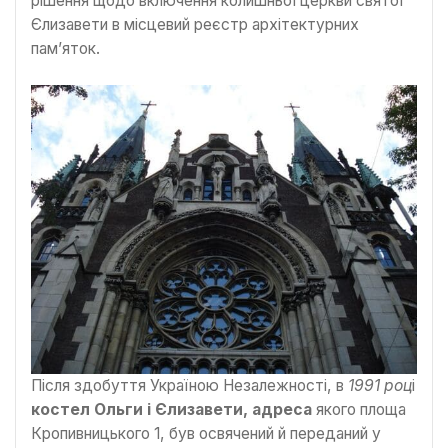
рішення щодо включення колишньої церкви святої
Єлизавети в місцевий реєстр архітектурних
пам’яток.
Після здобуття Україною Незалежності, в
1991 роц
і
костел Ольги і Єлизавети, адреса
якого площа
Кропивницького 1, був освячений й переданий у