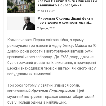
Костел Святих Ольги і Єлизавети:
з минулого в сьогодення
24 Січня, 2024
Мирослав Скорик: Цікаві факти
про відомого композитора зі
Львову
11 Грудня, 2023
Коли почалася Перша світова війна, з храму
реквізували три дзвони й мідну бляху. Майже на 10
довгих років роботи з виготовлення вівтарів були
припинені через заборону. До
1923 року
, доки не
був отриманий дозвіл на їх виконання, в приміщенні
церкви знаходилися первісні вівтарі, які свого часу
побудували як тимчасові.
Три роки потому у святині з’явився орган,
виготовлений
братами Бернацькими
. Цей
музичний інструмент вражав своїми габаритами й
був у Польщі одним із найбільших.