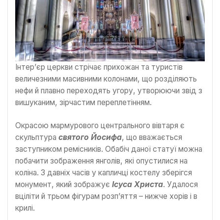
Інтер’єр церкви стрічає прихожан та туристів
величезними масивними колонами, що розділяють
нефи й плавно переходять угору, утворюючи звід з
вишуканим, зірчастим переплетінням.
Окрасою мармурового центрального вівтаря є
скульптура
святого Йосифа
, що вважається
заступником ремісників. Обабіч даної статуї можна
побачити зображення янголів, які опустилися на
коліна. З давніх часів у капличці костелу зберігся
монумент, який зображує
Ісуса Христа
. Удалося
вціліти й трьом фігурам розп’яття – нижче хорів і в
крилі.