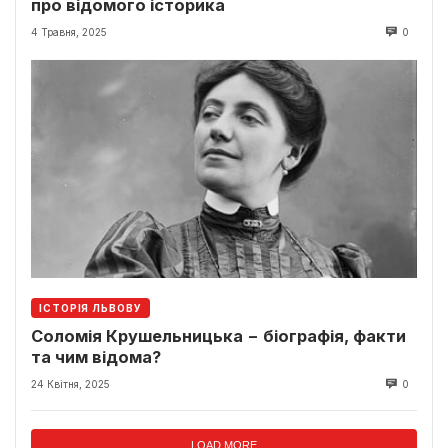
про відомого історика
4 Травня, 2025
0
ІСТОРІЯ ЛЬВОВУ
Соломія Крушельницька − біографія, факти
та чим відома?
24 Квітня, 2025
0
LOAD MORE