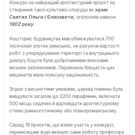
Конкурс на найкращий архітектурний проєкт на
створення такої культової споруди як
храм
Святих Ольги і Єлизавети
, оголосили навесні
1902 року
.
Кошторис будівництва мав обмежуватися
700
тисячами
злотих римських, не рахуючи вартості
робіт з упорядкування території та внутрішнього
декору.Кошти були доброчинними внесками
міських залізничників. Переважна більшість цих
меценатів мала польську національність.
Згідно з висунутими умовами, церква повинна була
вміщувати загалом до 2200 парафіянин, включати
500 місць сидячих й відповідати архітектурному
стилю ранньоготичному або пізньороманському.
Серед 19 проєктів, що взяли участь у конкурсі,
переможцем журі визнало саме роботу професора