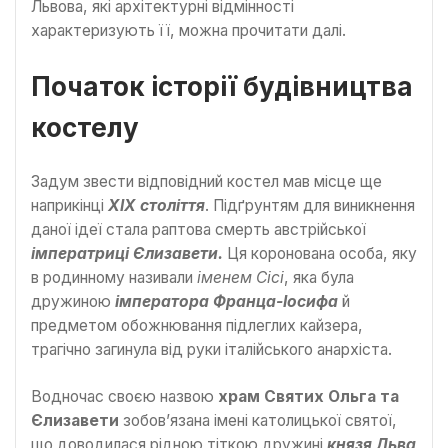
Львова, які архітектурні відмінності
характеризують її, можна прочитати далі.
Початок історії будівництва
костелу
Задум звести відповідний костел мав місце ще
наприкінці
ХІХ століття
. Підґрунтям для виникнення
даної ідеї стала раптова смерть австрійської
імператриці Єлизавети.
Ця коронована особа, яку
в родинному називали
іменем Сісі
, яка була
дружиною
імператора Франца-Іосифа
й
предметом обожнювання підлеглих кайзера,
трагічно загинула від руки італійського анархіста.
Водночас своєю назвою
храм Святих Ольга та
Єлизавети
зобов’язана імені католицької святої,
що доводилася рідною тіткою дружині
князя Льва