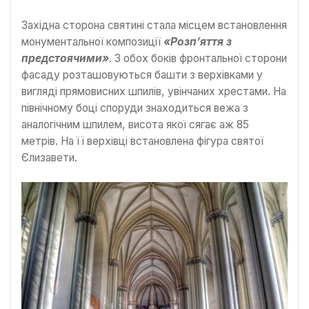
Західна сторона святині стала місцем встановлення
монументальної композиції
«Розп’яття з
предстоячими»
. З обох боків фронтальної сторони
фасаду розташовуються башти з верхівками у
вигляді прямовисних шпилів, увінчаних хрестами. На
північному боці споруди знаходиться вежа з
аналогічним шпилем, висота якої сягає аж 85
метрів. На її верхівці встановлена фігура святої
Єлизавети.