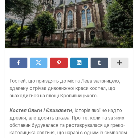
Гостей, що приїздять до міста Лева залізницею,
здалеку стрічає дивовижної краси костел, що
знаходиться на площі Кропивницького.
Костел Ольги і Єлизавети
, історія якої не надто
древня, але досить цікава. Про те, коли та за яких
обставин будувалася та реставрувалася ця греко-
католицька святиня, що наразі є одним із символом