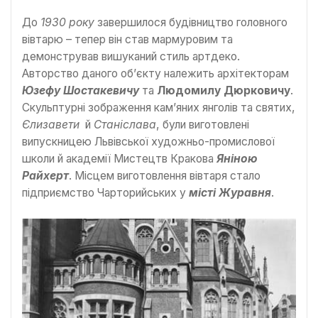
До
1930 року
завершилося будівництво головного
вівтарю – тепер він став мармуровим та
демонстрував вишуканий стиль артдеко.
Авторство даного об’єкту належить архітекторам
Юзефу Шостакевичу
та
Людомилу Дюрковичу
.
Скульптурні зображення кам’яних янголів та святих,
Єлизавети
й
Станіслава
, були виготовлені
випускницею Львівської художньо-промислової
школи й академії Мистецтв Кракова
Яніною
Райхерт
. Місцем виготовлення вівтаря стало
підприємство Чарторийських у
місті Журавня
.