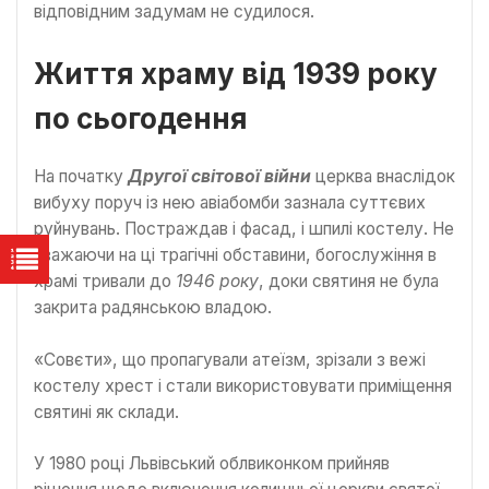
відповідним задумам не судилося.
Життя храму від 1939 року
по сьогодення
На початку
Другої світової війни
церква внаслідок
вибуху поруч із нею авіабомби зазнала суттєвих
руйнувань. Постраждав і фасад, і шпилі костелу. Не
зважаючи на ці трагічні обставини, богослужіння в
храмі тривали до
1946 року
, доки святиня не була
закрита радянською владою.
«Совєти», що пропагували атеїзм, зрізали з вежі
костелу хрест і стали використовувати приміщення
святині як склади.
У 1980 році Львівський облвиконком прийняв