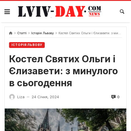
Skip
to
content
Статті
Історія Львову
Костел Святих Ольги і Єлизавети: з минулого в сьогодення
ІСТОРІЯ ЛЬВОВУ
Костел Святих Ольги і
Єлизавети: з минулого
в сьогодення
0
Liza
24 Січня, 2024
—