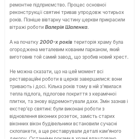
ремонтне підприємство. Процес основної
реконструкції святині тривав упродовж чотирьох
років. Пізніше вівтарну частину церкви прикрасили
вітражі роботи
Валерія Шаленка
.
А на початку
2000-х років
територія храму була
огороджена металевим кованим парканом, який
виготовив той самий завод, що зробив новий хрест.
Не можна сказати, що на цей момент всі
реставраційні роботи в церкві завершилися: вони
тривають і досі. Кілька років тому в ній з’явилася
тепла підлога, підлогове покриття з керамічної
плитки, та знову відремонтували дахи. Змін зазнав і
екстер’єр святині: були виконані роботи з
відновлення віконних розеток, замість старих
віконних вікон будівельники встановили сучасні
склопакети, а ще реставрували деталі кам’яного
декору. Останніми роками в храмі влаштовано