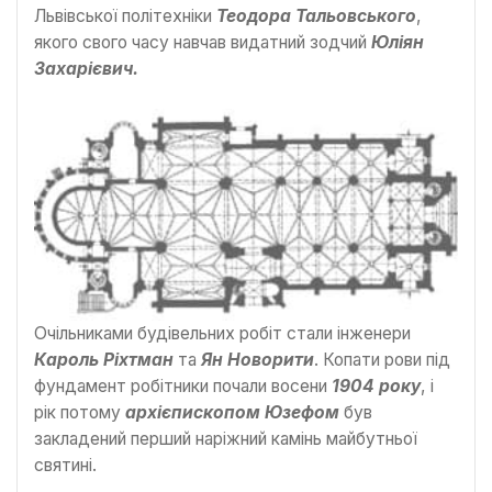
Львівської політехніки
Теодора Тальовського
,
якого свого часу навчав видатний зодчий
Юліян
Захарієвич.
Очільниками будівельних робіт стали інженери
Кароль Ріхтман
та
Ян Новорити
. Копати рови під
фундамент робітники почали восени
1904 року
, і
рік потому
архієпископом Юзефом
був
закладений перший наріжний камінь майбутньої
святині.