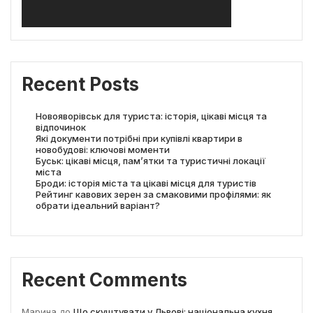
Recent Posts
Новояворівськ для туриста: історія, цікаві місця та
відпочинок
Які документи потрібні при купівлі квартири в
новобудові: ключові моменти
Буськ: цікаві місця, пам’ятки та туристичні локації
міста
Броди: історія міста та цікаві місця для туристів
Рейтинг кавових зерен за смаковими профілями: як
обрати ідеальний варіант?
Recent Comments
Марина
до
Що скуштувати у Львові: національна кухня