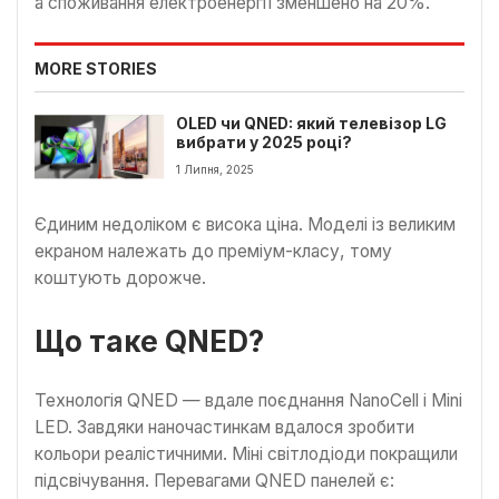
а споживання електроенергії зменшено на 20%.
MORE STORIES
OLED чи QNED: який телевізор LG
вибрати у 2025 році?
1 Липня, 2025
Єдиним недоліком є висока ціна. Моделі із великим
екраном належать до преміум-класу, тому
коштують дорожче.
Що таке QNED?
Технологія QNED — вдале поєднання NanoCell і Mini
LED. Завдяки наночастинкам вдалося зробити
кольори реалістичними. Міні світлодіоди покращили
підсвічування. Перевагами QNED панелей є: