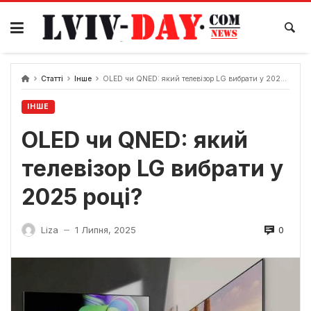
Skip
to
content
Статті
Інше
OLED чи QNED: який телевізор LG вибрати у 2025 році?
ІНШЕ
OLED чи QNED: який
телевізор LG вибрати у
2025 році?
0
Liza
1 Липня, 2025
—