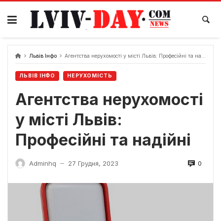
Skip
to
content
Львів Інфо
Агентства нерухомості у місті Львів: Професійні та надійні
ЛЬВІВ ІНФО
НЕРУХОМІСТЬ
Агентства нерухомості
у місті Львів:
Професійні та надійні
0
Adminhq
27 Грудня, 2023
—