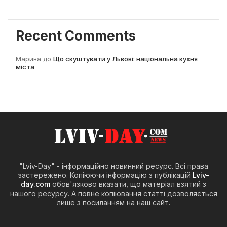
Recent Comments
Марина
до
Що скуштувати у Львові: національна кухня
міста
"Lviv-Day" - інформаційно новинний ресурс. Всі права
застережено. Копіюючи інформацію з публікацій
Lviv-
day.com
обов'язково вказати, що матеріал взятий з
нашого ресурсу. А повне копіювання статті дозволяється
лише з посиланням на наш сайт.