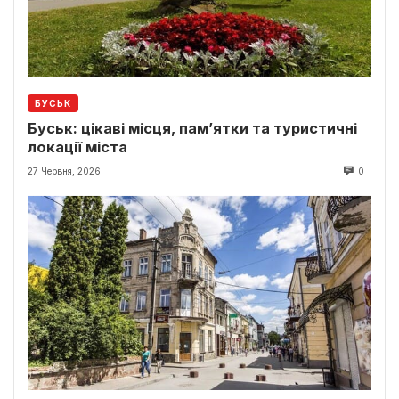
БУСЬК
Буськ: цікаві місця, пам’ятки та туристичні
локації міста
27 Червня, 2026
0