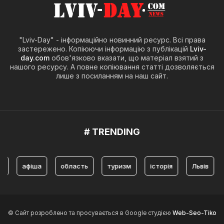
"Lviv-Day" - інформаційно новинний ресурс. Всі права
застережено. Копіюючи інформацію з публікацій
Lviv-
day.com
обов'язково вказати, що матеріал взятий з
нашого ресурсу. А повне копіювання статті дозволяється
лише з посиланням на наш сайт.
# TRENDING
афіша
область
туризм
історія
Львів
туриз
© Сайт розроблено та просувається в Google студією
Web-Seo-Tiko