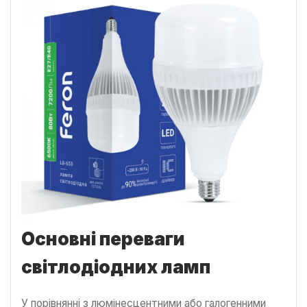
Основні переваги
світлодіодних ламп
У порівнянні з люмінесцентними або галогенними