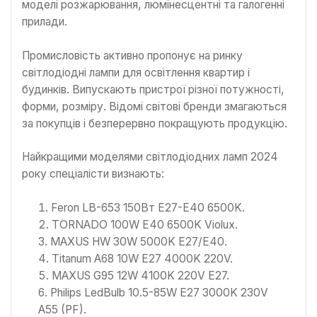
моделі розжарювання, люмінесцентні та галогенні
прилади.
Промисловість активно пропонує на ринку
світлодіодні лампи для освітлення квартир і
будинків. Випускають пристрої різної потужності,
форми, розміру. Відомі світові бренди змагаються
за покупців і безперервно покращують продукцію.
Найкращими моделями світлодіодних ламп 2024
року спеціалісти визнають:
Feron LB-653 150Вт Е27-E40 6500K.
TORNADO 100W E40 6500K Violux.
MAXUS HW 30W 5000K E27/E40.
Titanum A68 10W E27 4000K 220V.
MAXUS G95 12W 4100K 220V E27.
Philips LedBulb 10.5-85W E27 3000K 230V
A55 (PF).