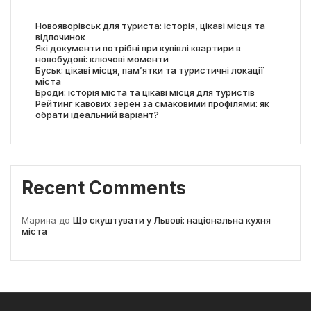
Новояворівськ для туриста: історія, цікаві місця та
відпочинок
Які документи потрібні при купівлі квартири в
новобудові: ключові моменти
Буськ: цікаві місця, пам’ятки та туристичні локації
міста
Броди: історія міста та цікаві місця для туристів
Рейтинг кавових зерен за смаковими профілями: як
обрати ідеальний варіант?
Recent Comments
Марина
до
Що скуштувати у Львові: національна кухня
міста