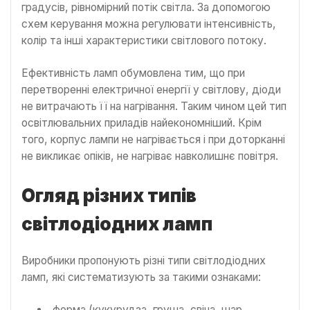
градусів, рівномірний потік світла. За допомогою
схем керування можна регулювати інтенсивність,
колір та інші характеристики світлового потоку.
Ефективність ламп обумовлена тим, що при
перетворенні електричної енергії у світлову, діоди
не витрачають її на нагрівання. Таким чином цей тип
освітлювальних приладів найекономніший. Крім
того, корпус лампи не нагрівається і при доторканні
не викликає опіків, не нагріває навколишнє повітря.
Огляд різних типів
світлодіодних ламп
Виробники пропонують різні типи світлодіодних
ламп, які систематизують за такими ознаками:
форма (кукурудза, груша, свіча, шар,