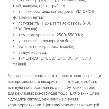
гриб, капсула, спот, трубка);
тип використаних світлодіодів (SMD, СОВ,
філаментні нитки);
потужність (1-25 Вт) та яскравість (400-
2500 Люмен);
температура світла (2500-5500 К);
управління (з димером чи без);
матовість чи прозорість колби;
радіус корпуса;
тип цоколя (Е14, Е27, Е40, G9, G4, GU10
та інші).
За призначенням відрізняють освітлювальні прилади
для промислового використання, для автомобілів,
для вуличного освітлення, для побутових потреб,
для рекламних конструкцій тощо. Для різних цілей
підходять світлодіодні лампи з різними
характеристиками. Щоб грамотно обрати пристрій