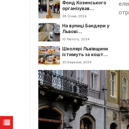
Фонд Козинського
питань ветеранів у
еле
організував
Львові
отр
виставку сучасного
28 Січня, 2024
українського
На вулиці Бандери у
мистецтва у
Львові
Нідерландах
переробляють
10 Лютого, 2024
паркувальні місця
Школярі Львівщини
для людей з
їстимуть за кошти
інвалідністю
ООН
30 Березня, 2024