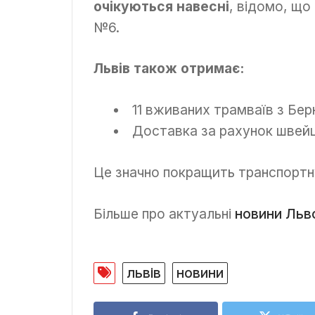
очікуються навесні
, відомо, щ
№6.
Львів також отримає:
11 вживаних трамваїв з Бе
Доставка за рахунок швейц
Це значно покращить транспортн
Більше про актуальні
новини Льв
львів
новини