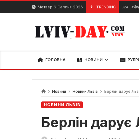
Skip
Четвер 6 Серпня 2026
TRENDING
«Фундація К
28 Лютого, 2024
to
content
ГОЛОВНА
НОВИНИ
РУБР
Новини
Новини Львів
Берлін дарує Льв
НОВИНИ ЛЬВІВ
Берлін дарує 