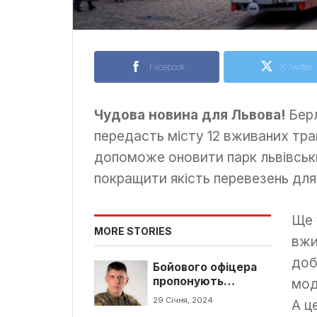
Facebook
X Twitter
Чудова новина для Львова!
Берл
передасть місту 12 вживаних тра
допоможе оновити парк львівськ
покращити якість перевезень для
Ще 
MORE STORIES
вжи
доб
Бойового офіцера
пропонують
мод
призначити
29 Січня, 2024
А ц
омбудсменом з