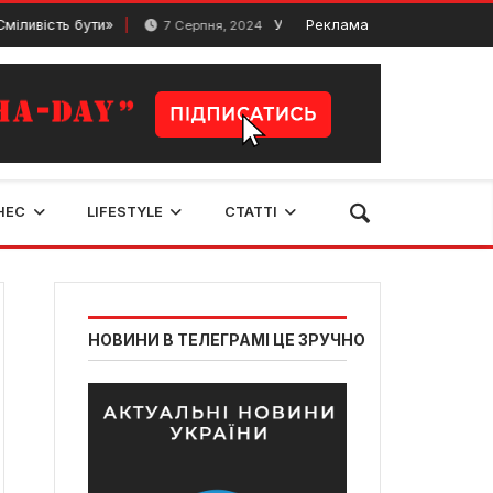
ть бути»
УРУРУ – парк розваг у Львові. Що цікаво
Реклама
7 Серпня, 2024
НЕС
LIFESTYLE
СТАТТІ
НОВИНИ В ТЕЛЕГРАМІ ЦЕ ЗРУЧНО