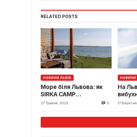
RELATED POSTS
НОВИНИ ЛЬВІВ
НОВИНИ 
Море біля Львова: як
На Льв
SIRKA CAMP
вибух
перетворює Яворівське
0
27 Травня, 2025
17 Вересня
озеро на центр
відпочинку