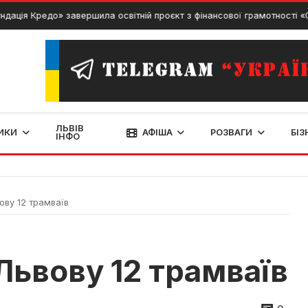
редо» завершила освітній проєкт з фінансової грамотності «Сміливіс
ЛЬВІВ
ИКИ
АФІША
РОЗВАГИ
БІЗ
ІНФО
ову 12 трамваїв
Львову 12 трамваїв