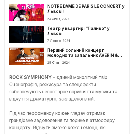
NOTRE DAME DE PARIS LE CONCERT у
Львові!
23 Січня, 2024
Театр у квартирі “Паливо” у
Львові
7 Лютого, 2024
Перший сольний концерт
молодих та запальних AVERIN &
CHURSANOV
28 Січня, 2024
ROCK SYMPHONY
– єдиний монолітний твір.
Сценографія, режисура та спецефекти
забезпечують неповторне сприйняття музики та
відчуття драматургії, закладеної в ній.
Під час перфоменсу кожен глядач отримає
грандіозне задоволення та порине в атмосферу
концерту. Відчути зможе кожен емоції, які