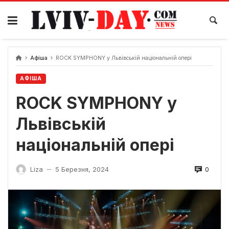
Skip
to
content
Афіша
ROCK SYMPHONY у Львівській національній опері
АФІША
ROCK SYMPHONY у
Львівській
національній опері
0
Liza
5 Березня, 2024
—