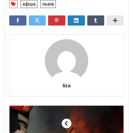
афіша
львів
liza