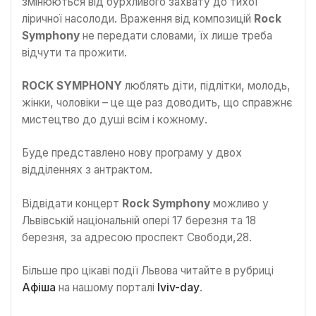
змінюються від бурхливого захвату до тихої
ліричної насолоди. Враження від композицій
Rock
Symphony
не передати словами, їх лише треба
відчути та прожити.
ROCK SYMPHONY
люблять діти, підлітки, молодь,
жінки, чоловіки – це ще раз доводить, що справжнє
мистецтво до душі всім і кожному.
Буде представлено нову програму у двох
відділеннях з антрактом.
Відвідати концерт
Rock Symphony
можливо у
Львівській національній опері 17 березня та 18
березня, за адресою проспект Свободи,28.
Більше про цікаві події Львова читайте в рубриці
Афіша
на нашому порталі
lviv-day
.