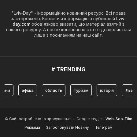
"Lviv-Day" - інформаційно новинний ресурс. Всі права
застережено. Копіюючи інформацію з публікацій
Lviv-
day.com
обов'язково вказати, що матеріал взятий з
нашого ресурсу. А повне копіювання статті дозволяється
лише з посиланням на наш сайт.
# TRENDING
и
афіша
область
туризм
історія
Львів
© Сайт розроблено та просувається в Google студією
Web-Seo-Tiko
Реклама
Запропонувати Новину
Телеграм