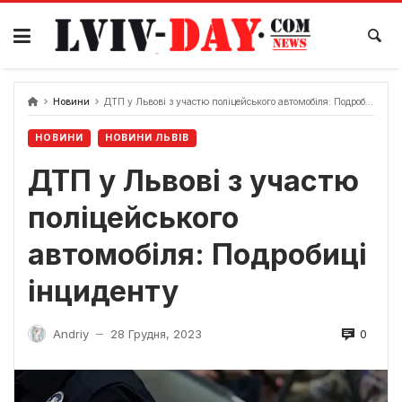
Skip
to
content
Новини
ДТП у Львові з участю поліцейського автомобіля: Подробиці інциденту
НОВИНИ
НОВИНИ ЛЬВІВ
ДТП у Львові з участю
поліцейського
автомобіля: Подробиці
інциденту
0
Andriy
28 Грудня, 2023
—