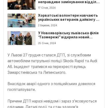
неправдиве замінування відділу
поліції
17 Січня, 2024
Хорватські волонтери навчають
українських ветеранів дайвінгу у
Львові
2 Березня, 2024
У Новояворівську львівська філія
“Газмережі” відкрила новий
центр обслуговування клієнтів
25 Січня, 2024
У Львові 27 грудня сталася ДТП, зі службовим
автомобілем патрульної поліції Skoda Rapid та Audi
A6. Інцидент трапився на перехресті вулиць
Замарстинівська та Липинського.
Внаслідок аварії одного з поліцейських довелося
госпіталізувати.
Причини ДТП наразі невідомі і зараз з’ясовуються
слідчими. Деталі події та стан здоров’я