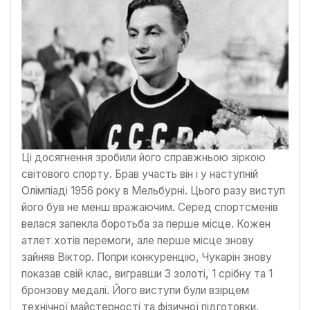
Ці досягнення зробили його справжньою зіркою
світового спорту. Брав участь він і у наступній
Олімпіаді 1956 року в Мельбурні. Цього разу виступ
його був не менш вражаючим. Серед спортсменів
велася запекла боротьба за перше місце. Кожен
атлет хотів перемоги, але перше місце знову
зайняв Віктор. Попри конкуренцію, Чукарін знову
показав свій клас, вигравши 3 золоті, 1 срібну та 1
бронзову медалі. Його виступи були взірцем
технічної майстерності та фізичної підготовки.