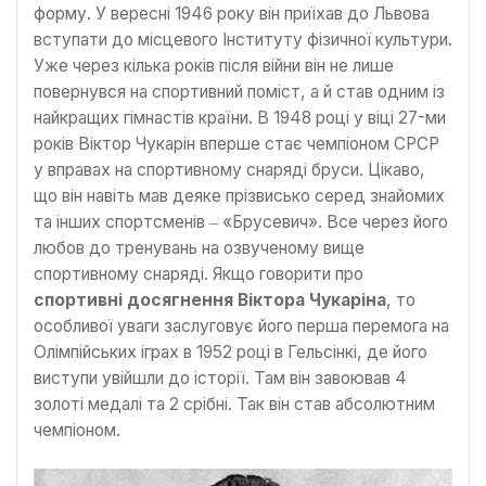
форму. У вересні 1946 року він приїхав до Львова
вступати до місцевого Інституту фізичної культури.
Уже через кілька років після війни він не лише
повернувся на спортивний поміст, а й став одним із
найкращих гімнастів країни. В 1948 році у віці 27-ми
років Віктор Чукарін вперше стає чемпіоном СРСР
у вправах на спортивному снаряді бруси. Цікаво,
що він навіть мав деяке прізвисько серед знайомих
та інших спортсменів ‒ «Брусевич». Все через його
любов до тренувань на озвученому вище
спортивному снаряді. Якщо говорити про
спортивні досягнення Віктора Чукаріна
, то
особливої уваги заслуговує його перша перемога на
Олімпійських іграх в 1952 році в Гельсінкі, де його
виступи увійшли до історії. Там він завоював 4
золоті медалі та 2 срібні. Так він став абсолютним
чемпіоном.