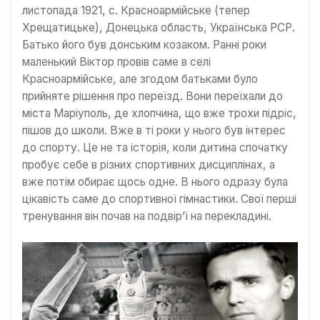
листопада 1921, с. Красноармійське (тепер
Хрещатицьке), Донецька область, Українська РСР.
Батько його був донським козаком. Ранні роки
маленький Віктор провів саме в селі
Красноармійське, але згодом батьками було
прийняте рішення про переїзд. Вони переїхали до
міста Маріуполь, де хлопчина, що вже трохи підріс,
пішов до школи. Вже в ті роки у нього був інтерес
до спорту. Це не та історія, коли дитина спочатку
пробує себе в різних спортивних дисциплінах, а
вже потім обирає щось одне. В нього одразу була
цікавість саме до спортивної гімнастики. Свої перші
тренування він почав на подвір’ї на перекладині.