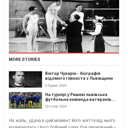
MORE STORIES
Віктор Чукарін ‒ біографія
відомого гімнаста з Львівщини
5 Грудня, 2024
На турнірі у Ряшеві львівська
футбольна команда ветеранів
війни здобула срібло
29 Січня, 2024
На жаль, удача в цей момент його життя від нього
відвернулась і його бойовий шлях був перерваний –