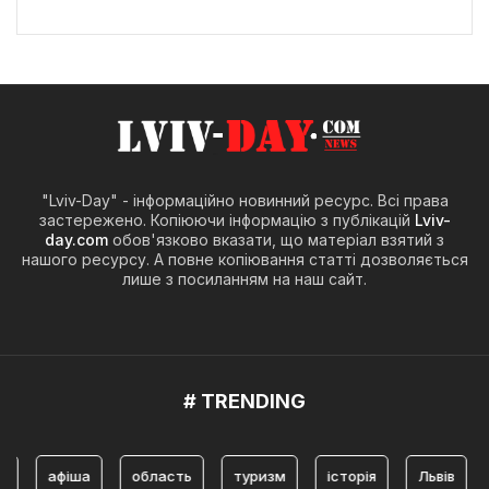
"Lviv-Day" - інформаційно новинний ресурс. Всі права
застережено. Копіюючи інформацію з публікацій
Lviv-
day.com
обов'язково вказати, що матеріал взятий з
нашого ресурсу. А повне копіювання статті дозволяється
лише з посиланням на наш сайт.
# TRENDING
афіша
область
туризм
історія
Львів
туриз