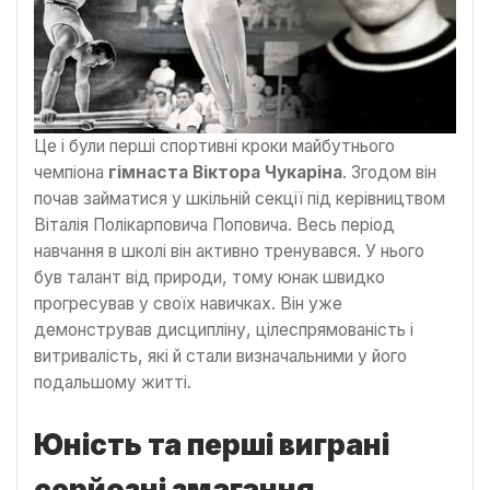
Це і були перші спортивні кроки майбутнього
чемпіона
гімнаста Віктора Чукаріна
. Згодом він
почав займатися у шкільній секції під керівництвом
Віталія Полікарповича Поповича. Весь період
навчання в школі він активно тренувався. У нього
був талант від природи, тому юнак швидко
прогресував у своїх навичках. Він уже
демонстрував дисципліну, цілеспрямованість і
витривалість, які й стали визначальними у його
подальшому житті.
Юність та перші виграні
серйозні змагання