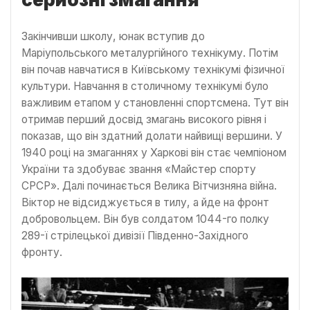
Закінчивши школу, юнак вступив до
Маріупольського металургійного технікуму. Потім
він почав навчатися в Київському технікумі фізичної
культури. Навчання в столичному технікумі було
важливим етапом у становленні спортсмена. Тут він
отримав перший досвід змагань високого рівня і
показав, що він здатний долати найвищі вершини. У
1940 році на змаганнях у Харкові він стає чемпіоном
України та здобуває звання «Майстер спорту
СРСР». Далі починається Велика Вітчизняна війна.
Віктор не відсиджується в тилу, а йде на фронт
добровольцем. Він був солдатом 1044-го полку
289-ї стрілецької дивізії Південно-Західного
фронту.