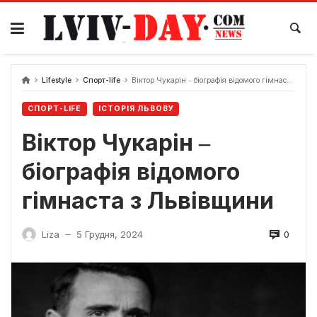
Skip
to
content
Lifestyle
Спорт-life
Віктор Чукарін ‒ біографія відомого гімнаста з Львівщини
СПОРТ-LIFE
ІСТОРІЯ ЛЬВОВУ
Віктор Чукарін ‒
біографія відомого
гімнаста з Львівщини
0
Liza
5 Грудня, 2024
—