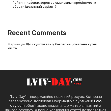
Рейтинг кавових зерен за смаковими профілями: як
обрати ідеальний варіант?
Recent Comments
Марина
до
Що скуштувати у Львові: національна кухня
міста
"Lviv-Day" - інформаційно новинний ресурс. Всі права
застережено. Копіюючи інформацію з публікацій
Lviv-
day.com
обов'язково вказати, що матеріал взятий з
нашого ресурсу. А повне копіювання статті дозволяється