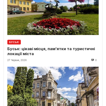
БУСЬК
Буськ: цікаві місця, пам’ятки та туристичні
локації міста
27 Червня, 2026
0