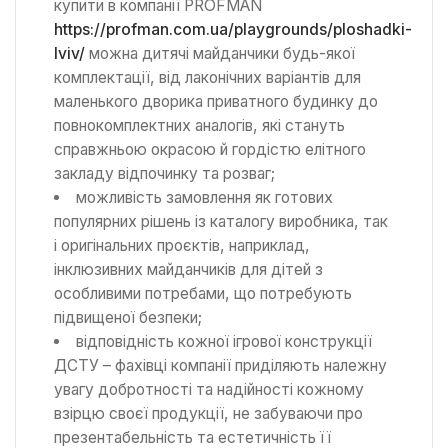
купити в компанії PROFMAN
https://profman.com.ua/playgrounds/ploshadki-
lviv/
можна дитячі майданчики будь-якої
комплектації, від лаконічних варіантів для
маленького дворика приватного будинку до
повнокомплектних аналогів, які стануть
справжньою окрасою й гордістю елітного
закладу відпочинку та розваг;
можливість замовлення як готових
популярних рішень із каталогу виробника, так
і оригінальних проєктів, наприклад,
інклюзивних майданчиків для дітей з
особливими потребами, що потребують
підвищеної безпеки;
відповідність кожної ігрової конструкції
ДСТУ – фахівці компанії приділяють належну
увагу добротності та надійності кожному
взірцю своєї продукції, не забуваючи про
презентабельність та естетичність її