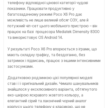
телефону відповідної цінової категорії чудові
показники. Працювати продуктивно у
багатозадачному режимі Poco X6 Pro дає
можливість не лише великий обсяг ОЗУ, але й
потужний чіп-сет цього мобільного пристрою – він
працює на базі процесора Mediatek Dimensity 8300
та використовує OS Android 14.
У результаті Poco X6 Pro впорюється з іграми, що
мають складну графіку, та бездоганно, без
затримок і підвисань, працює з іншими інтенсивними
застосунками.
Додатковою родзинкою цієї популярної моделі
став і її оригінальний дизайн. Чимало шанувальників
знайшлося у ексклюзивного варіанта, обтягнутого
еко-шкірою яскравого жовтого кольору, а
елегантний сірий та лаконічний чорний аналог
корпусу цього телефону є класикою, що не