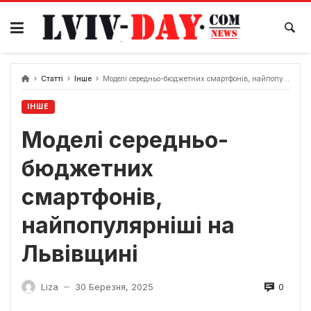
Skip
to
content
Статті
Інше
Моделі середньо-бюджетних смартфонів, найпопулярніші на Львівщині
ІНШЕ
Моделі середньо-
бюджетних
смартфонів,
найпопулярніші на
Львівщині
0
Liza
30 Березня, 2025
—