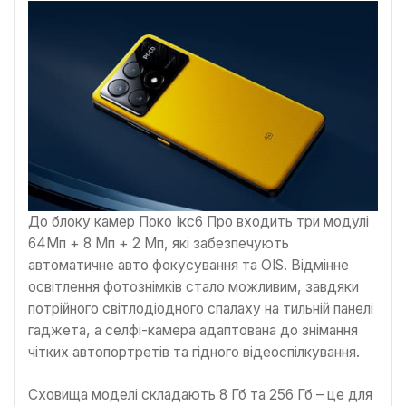
До блоку камер Поко Ікс6 Про входить три модулі
64Мп + 8 Мп + 2 Мп, які забезпечують
автоматичне авто фокусування та OIS. Відмінне
освітлення фотознімків стало можливим, завдяки
потрійного світлодіодного спалаху на тильній панелі
гаджета, а селфі-камера адаптована до знімання
чітких автопортретів та гідного відеоспілкування.
Сховища моделі складають 8 Гб та 256 Гб – це для