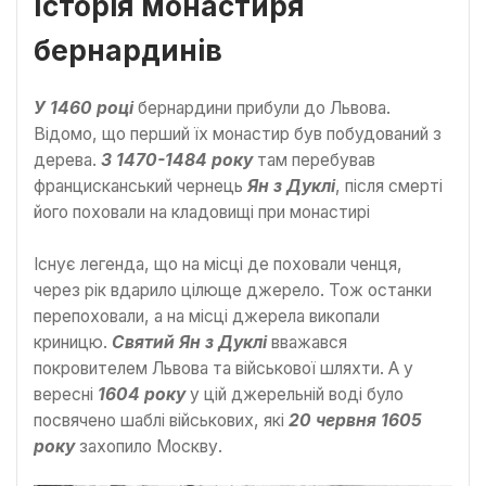
Історія монастиря
бернардинів
У 1460 році
бернардини прибули до Львова.
Відомо, що перший їх монастир був побудований з
дерева.
З 1470-1484 року
там перебував
францисканський чернець
Ян з Дуклі
, після смерті
його поховали на кладовищі при монастирі
Існує легенда, що на місці де поховали ченця,
через рік вдарило цілюще джерело. Тож останки
перепоховали, а на місці джерела викопали
криницю.
Святий Ян з Дуклі
вважався
покровителем Львова та військової шляхти. А у
вересні
1604 року
у цій джерельній воді було
посвячено шаблі військових, які
20 червня 1605
року
захопило Москву.