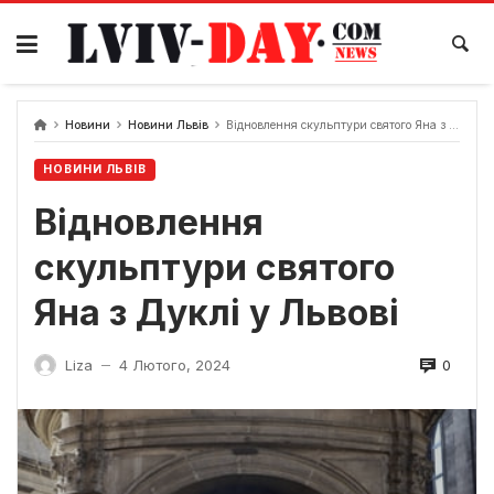
Skip
to
content
Новини
Новини Львів
Відновлення скульптури святого Яна з Дуклі у Львові
НОВИНИ ЛЬВІВ
Відновлення
скульптури святого
Яна з Дуклі у Львові
0
Liza
4 Лютого, 2024
—