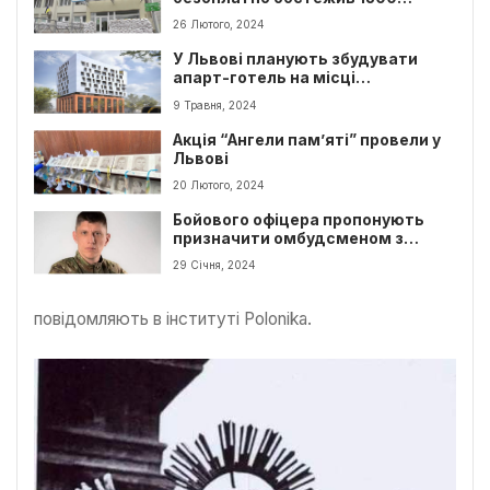
учасників бойових дій
26 Лютого, 2024
У Львові планують збудувати
апарт-готель на місці
бомбосховища на Сихові
9 Травня, 2024
Акція “Ангели пам’яті” провели у
Львові
20 Лютого, 2024
Бойового офіцера пропонують
призначити омбудсменом з
питань ветеранів у Львові
29 Січня, 2024
повідомляють в інституті Polonika.