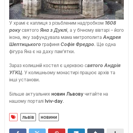
У храмі є каплиця з різьбленим надгробком
1608
року
святого
Яна з Дуклі
, а у бічному вівтарі – його
ікона, яку зафундувала мама митрополита
Андрея
Шептицького
графиня
Софія Фредро
. Ще одна
фігура Яна є на даху пам’ятки.
Зараз колишній костел є церквою с
вятого Андрія
УГКЦ
. У колишньому монастирі працює архів та
інші установи.
Більше актуальних
новин Львову
читайте на
нашому порталі
lviv-day
.
львів
новини