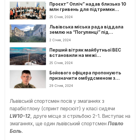
Проєкт” Опліч” надав близько 10
млн гривень для підтримки
підприємців Львівщини
25 Січня, 2024
Львівська міська рада віддала
землю на “Погулянці” під
забудову: перебіг подій
2 Січня, 2024
Перший вітряк майбутньої ВЕС
встановили на межі
Закарпатської та Львівської
25 Січня, 2024
області
Бойового офіцера пропонують
призначити омбудсменом з
питань ветеранів у Львові
29 Січня, 2024
Львівській спортсмен посів у змаганнях з
парабіотлону (спринт персюіт) у класі сидячи
LW10-12
, друге місце зі стрільбою 2-1. Виступає на
змаганнях, ще один львівський спортсмен
Павло
Баль
.