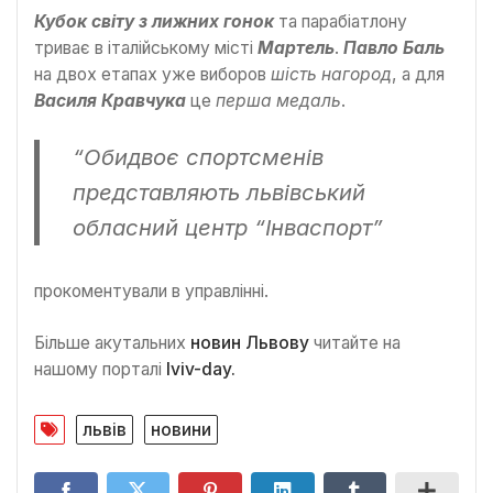
Кубок світу з лижних гонок
та парабіатлону
триває в італійському місті
Мартель
.
Павло Баль
на двох етапах уже виборов
шість нагород
, а для
Василя Кравчука
це
перша медаль
.
“Обидвоє спортсменів
представляють львівський
обласний центр “Інваспорт”
прокоментували в управлінні.
Більше акутальних
новин Львову
читайте на
нашому порталі
lviv-day.
львів
новини