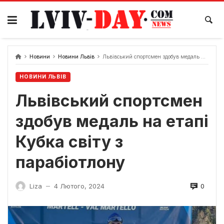
Skip
to
content
Новини
Новини Львів
Львівський спортсмен здобув медаль на етапі Кубка світу з парабіотлону
НОВИНИ ЛЬВІВ
Львівський спортсмен
здобув медаль на етапі
Кубка світу з
парабіотлону
0
Liza
4 Лютого, 2024
—