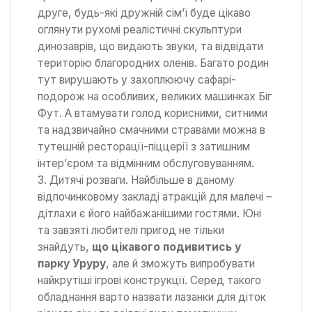
друге, будь-які дружній сім’ї буде цікаво
оглянути рухомі реалістичні скульптури
динозаврів, що видають звуки, та відвідати
територію благородних оленів. Багато родин
тут вирушають у захоплюючу сафарі-
подорож на особливих, великих машинках Біг
Фут. А втамувати голод корисними, ситними
та надзвичайно смачними стравами можна в
тутешній ресторації-піццерії з затишним
інтер’єром та відмінним обслуговуванням.
Дитячі розваги. Найбільше в даному
відпочинковому закладі атракцій для малечі –
дітлахи є його найбажанішими гостями. Юні
та завзяті любителі пригод не тільки
знайдуть,
що цікавого подивитись у
парку Уруру
, але й зможуть випробувати
найкрутіші ігрові конструкції. Серед такого
обладнання варто назвати лазанки для діток