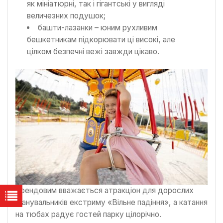
як мініатюрні, так і гігантські у вигляді
величезних подушок;
башти-лазанки – юним рухливим
бешкетникам підкорювати ці високі, але
цілком безпечні вежі завжди цікаво.
Трендовим вважається атракціон для дорослих
шанувальників екстриму «Вільне падіння», а катання
на тюбах радує гостей парку цілорічно.