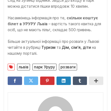
слід на зупинці Відники. Звідси до входу в парк
можна дістатися пішки впродовж 10 хвилин.
Насамкінець інформація про те,
скільки коштує
білет в УРУРУ Львів
– вартість такого квитка для
осіб, що не мають пільг, складає 500 гривень.
Більше актуальної інформації про розваги у Львові
читайте в рубриці
Туризм
та
Дім, сім’я, діти
на
нашому порталі.
львів
парк Уруру
розваги