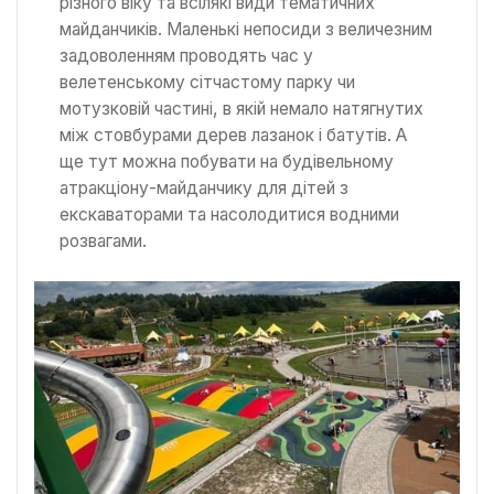
різного віку та всілякі види тематичних
майданчиків. Маленькі непосиди з величезним
задоволенням проводять час у
велетенському сітчастому парку чи
мотузковій частині, в якій немало натягнутих
між стовбурами дерев лазанок і батутів. А
ще тут можна побувати на будівельному
атракціону-майданчику для дітей з
екскаваторами та насолодитися водними
розвагами.