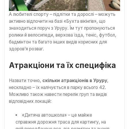
А любителі спорту – підлітки та дорослі – можуть
активно відпочити на базі «Бухта вікінгів», що
знаходиться поруч з Уруру. Їм тут пропонуються
ролики й велосипеди, верхова їзда, теніс, футбол,
бадмінтон та багато інших видів корисних для
здоров’я розваг.
Атракціони та їх специфіка
Назвати точно,
скільки атракціонів в Уруру
,
нескладно – їх налічується в парку всього 42.
Можливо також навести перелік груп та видів
відповідних локацій:
«Дитяча автошкола» – це майже
справжня дорожня траса для картингу, на
якій передбачено все, від розмітки та знаків