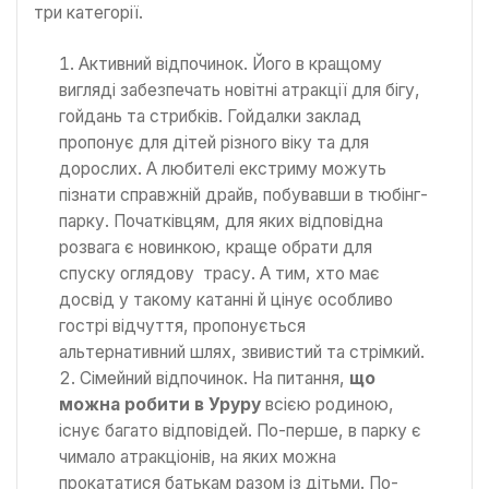
три категорії.
Активний відпочинок. Його в кращому
вигляді забезпечать новітні атракції для бігу,
гойдань та стрибків. Гойдалки заклад
пропонує для дітей різного віку та для
дорослих. А любителі екстриму можуть
пізнати справжній драйв, побувавши в тюбінг-
парку. Початківцям, для яких відповідна
розвага є новинкою, краще обрати для
спуску оглядову трасу. А тим, хто має
досвід у такому катанні й цінує особливо
гострі відчуття, пропонується
альтернативний шлях, звивистий та стрімкий.
Сімейний відпочинок. На питання,
що
можна робити в Уруру
всією родиною,
існує багато відповідей. По-перше, в парку є
чимало атракціонів, на яких можна
прокататися батькам разом із дітьми. По-