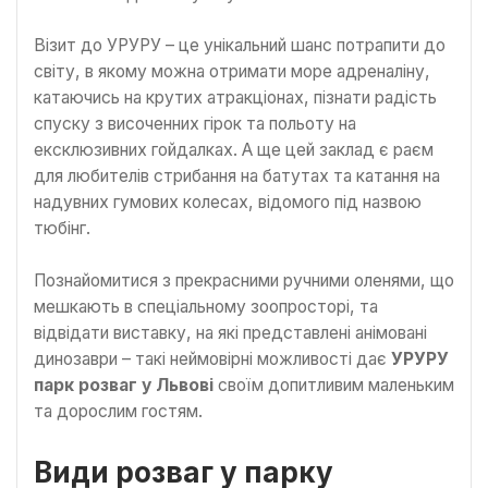
Візит до УРУРУ – це унікальний шанс потрапити до
світу, в якому можна отримати море адреналіну,
катаючись на крутих атракціонах, пізнати радість
спуску з височенних гірок та польоту на
ексклюзивних гойдалках. А ще цей заклад є раєм
для любителів стрибання на батутах та катання на
надувних гумових колесах, відомого під назвою
тюбінг.
Познайомитися з прекрасними ручними оленями, що
мешкають в спеціальному зоопросторі, та
відвідати виставку, на які представлені анімовані
динозаври – такі неймовірні можливості дає
УРУРУ
парк розваг у Львові
своїм допитливим маленьким
та дорослим гостям.
Види розваг у парку