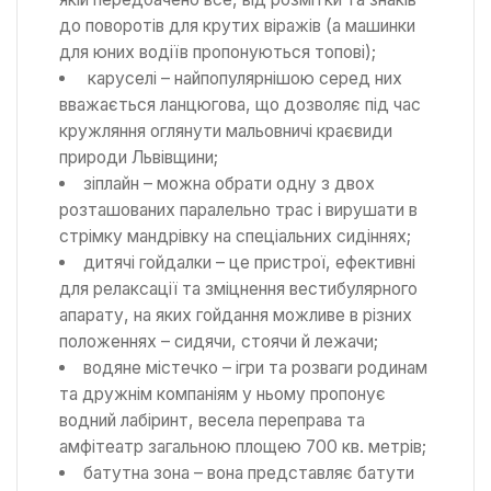
до поворотів для крутих віражів (а машинки
для юних водіїв пропонуються топові);
каруселі – найпопулярнішою серед них
вважається ланцюгова, що дозволяє під час
кружляння оглянути мальовничі краєвиди
природи Львівщини;
зіплайн – можна обрати одну з двох
розташованих паралельно трас і вирушати в
стрімку мандрівку на спеціальних сидіннях;
дитячі гойдалки – це пристрої, ефективні
для релаксації та зміцнення вестибулярного
апарату, на яких гойдання можливе в різних
положеннях – сидячи, стоячи й лежачи;
водяне містечко – ігри та розваги родинам
та дружнім компаніям у ньому пропонує
водний лабіринт, весела переправа та
амфітеатр загальною площею 700 кв. метрів;
батутна зона – вона представляє батути