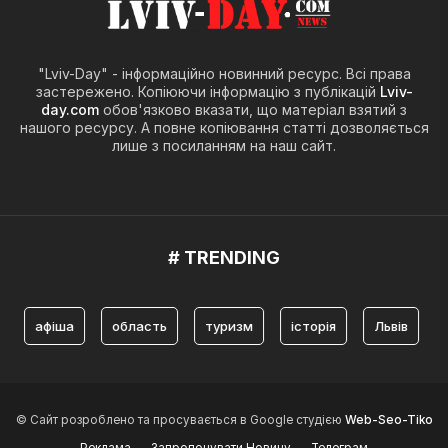
"Lviv-Day" - інформаційно новинний ресурс. Всі права
застережено. Копіюючи інформацію з публікацій
Lviv-
day.com
обов'язково вказати, що матеріал взятий з
нашого ресурсу. А повне копіювання статті дозволяється
лише з посиланням на наш сайт.
# TRENDING
іша
область
туризм
історія
Львів
туризм 
© Сайт розроблено та просувається в Google студією
Web-Seo-Tiko