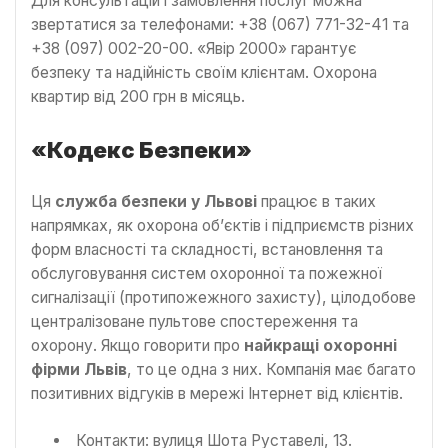
Для консультацій і замовлення послуг можна
звертатися за телефонами: +38 (067) 771-32-41 та
+38 (097) 002-20-00. «Явір 2000» гарантує
безпеку та надійність своїм клієнтам. Охорона
квартир від 200 грн в місяць.
«Кодекс Безпеки»
Ця
служба безпеки у Львові
працює в таких
напрямках, як охорона об’єктів і підприємств різних
форм власності та складності, встановлення та
обслуговування систем охоронної та пожежної
сигналізації (протипожежного захисту), цілодобове
централізоване пультове спостереження та
охорону. Якщо говорити про
найкращі охоронні
фірми Львів
, то це одна з них. Компанія має багато
позитивних відгуків в мережі Інтернет від клієнтів.
Контакти: вулиця Шота Руставелі, 13.