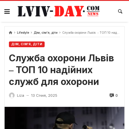
Skip
to
content
Lifestyle
Дім, сім’я, діти
Служба охорони Львів ‒ ТОП 10 надійних служб для охорони
ДІМ, СІМ’Я, ДІТИ
Служба охорони Львів
‒ ТОП 10 надійних
служб для охорони
0
Liza
13 Січня, 2025
—