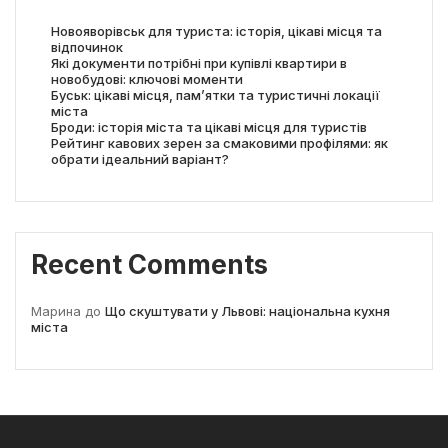
Новояворівськ для туриста: історія, цікаві місця та
відпочинок
Які документи потрібні при купівлі квартири в
новобудові: ключові моменти
Буськ: цікаві місця, пам’ятки та туристичні локації
міста
Броди: історія міста та цікаві місця для туристів
Рейтинг кавових зерен за смаковими профілями: як
обрати ідеальний варіант?
Recent Comments
Марина
до
Що скуштувати у Львові: національна кухня
міста