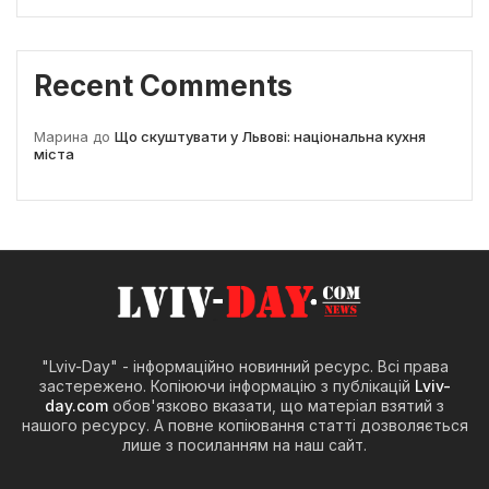
Recent Comments
Марина
до
Що скуштувати у Львові: національна кухня
міста
"Lviv-Day" - інформаційно новинний ресурс. Всі права
застережено. Копіюючи інформацію з публікацій
Lviv-
day.com
обов'язково вказати, що матеріал взятий з
нашого ресурсу. А повне копіювання статті дозволяється
лише з посиланням на наш сайт.