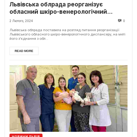
Львівська облрада реорганізує
обласний шкіро-венерологічний
диспансер
2 Лютого, 2024
0
Львівська облрада поставила на розгляд питання реорганізації
Львівського обласного шкіро-венерологічного диспансеру, на меті
його з'єднання з обл...
READ MORE
НОВИНИ ЛЬВІВ