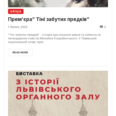
АФІША
Прем’єра” Тіні забутих предків”
1 Лютого, 2024
0
"Тіні забутих предків" - історія про кохання земне та небесне за
легендарною повістю Михайла Коцюбинського. У Львівській
національній опері, през...
READ MORE