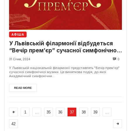
АФІША
У Львівській філармонії відбудеться
“Вечір прем’єр” сучасної симфонічної
музики
31 Січня, 2024
0
У Львівській національній філармонії представлять "Вечір прем'єр"
сучасної симфонічної музики. Це виняткова подія, до якої
Академічний симфонічни...
READ MORE
1
…
35
36
37
38
39
…
42