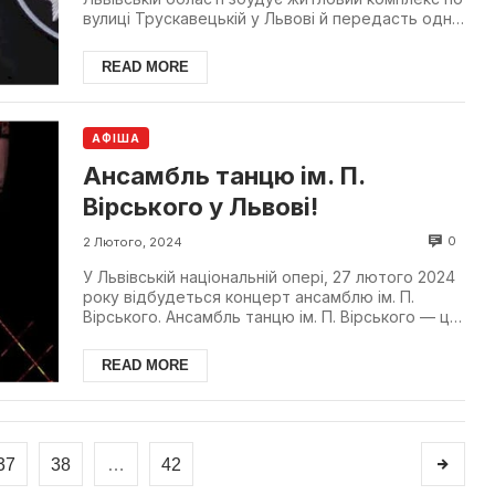
вулиці Трускавецькій у Львові й передасть одне
з приміще...
READ MORE
АФІША
Ансамбль танцю ім. П.
Вірського у Львові!
0
2 Лютого, 2024
У Львівській національній опері, 27 лютого 2024
року відбудеться концерт ансамблю ім. П.
Вірського. Ансамбль танцю ім. П. Вірського — це
збережен...
READ MORE
37
38
…
42