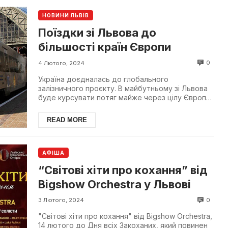
НОВИНИ ЛЬВІВ
Поїздки зі Львова до
більшості країн Європи
0
4 Лютого, 2024
Україна доєдналась до глобального
залізничного проєкту. В майбутньому зі Львова
буде курсувати потяг майже через цілу Європу.
Мова йде про Середз...
READ MORE
АФІША
“Світові хіти про кохання” від
Bigshow Orchestra у Львові
0
3 Лютого, 2024
"Світові хіти про кохання" від Bigshow Orchestra,
14 лютого до Дня всіх Закоханих, який повинен