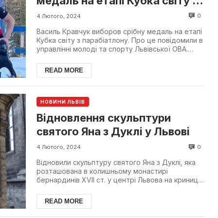
медаль на етапі Кубка світу з
парабіотлону
0
4 Лютого, 2024
Василь Кравчук виборов срібну медаль на етапі
Кубка світу з парабіатлону. Про це повідомили в
управлінні молоді та спорту Львівської ОВА.
Львівсь...
READ MORE
НОВИНИ ЛЬВІВ
Відновлення скульптури
святого Яна з Дуклі у Львові
0
4 Лютого, 2024
Відновили скульптуру святого Яна з Дуклі, яка
розташована в колишньому монастирі
бернардинів XVII ст. у центрі Львова на криниці.
Невдовзі її пов...
READ MORE