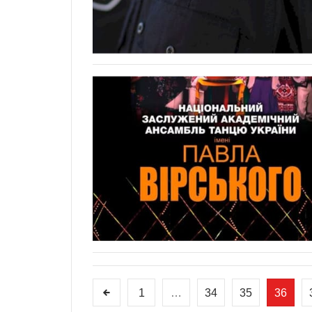
1
…
34
35
36