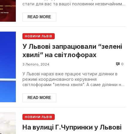
стати для вас та вашої половинки незвичайним.
Big...
READ MORE
НОВИНИ ЛЬВІВ
У Львові запрацювали “зелені
хвилі” на світлофорах
0
3 Лютого, 2024
У Львові наразі вже працює чотири ділянки в
режимі координованого керування
світлофорами "зелена хвиля". А саме ділянки на
вул. Городоцькій, пр. ...
READ MORE
НОВИНИ ЛЬВІВ
На вулиці Г.Чупринки у Львові