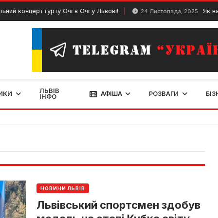
онцерт гурту Очі в Очі у Львові!
Як найкращ
24 Листопада, 2025
ЛЬВІВ
ИКИ
АФІША
РОЗВАГИ
БІЗ
ІНФО
НОВИНИ ЛЬВІВ
Львівський спортсмен здобув