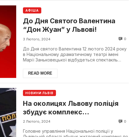
АФІША
До Дня Святого Валентина
“Дон Жуан” у Львові!
0
3 Лютого, 2024
До Дня святого Валентина 12 лютого 2024 року
в Національному драматичному театрі імені
Марії Заньковецької відбудеться спектакль
“Дон Жуан”. Сюж...
READ MORE
НОВИНИ ЛЬВІВ
На околицях Львову поліція
збудує комплекс
багатоповерхівок і школу
0
2 Лютого, 2024
Головне управління Національної поліції у
Львівській області збудує житловий комплекс по