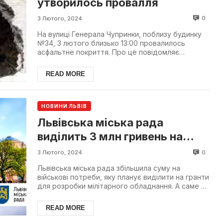
утворилось провалля
0
3 Лютого, 2024
На вулиці Генерала Чупринки, поблизу будинку
№34, 3 лютого близько 13:00 провалилось
асфальтне покриття. Про це повідомляє
патрульна поліція Льво...
READ MORE
НОВИНИ ЛЬВІВ
Львівська міська рада
виділить 3 млн гривень на
військове обладнання
0
3 Лютого, 2024
Львівська міська рада збільшила суму на
військові потреби, яку планує виділити на гранти
для розробки мілітарного обладнання. А саме в
планах вид...
READ MORE