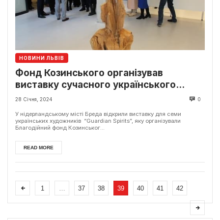
НОВИНИ ЛЬВІВ
Фонд Козинського організував
виставку сучасного українського
мистецтва у Нідерландах
28 Січня, 2024
0
У нідерландському місті Бреда відкрили виставку для семи
українських художників “Guardian Spirits”, яку організували
Благодійний фонд Козинськог...
READ MORE
1
…
37
38
39
40
41
42