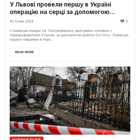
У Львові провели першу в Україні
операцію на серці за допомогою
робота Da Vinci
30 Січня, 2024
0
У львівські лікарні св. Пантелеймона, врятували чоловіка з
передінфарктним станом, за допомогою робота Da Vinci. Львівські
хірурги першими в Укра...
READ MORE
НОВИНИ ЛЬВІВ