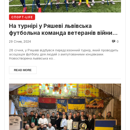
СПОРТ-LIFE
На турнірі у Ряшеві львівська
футбольна команда ветеранів війни
здобула срібло
29 Січня, 2024
0
28 січня, у Ряшеві відбувся передсезонний турнір, який проводить
асоціація футболу для людей з ампутованими кінцівками.
Новостворена львівська ко...
READ MORE