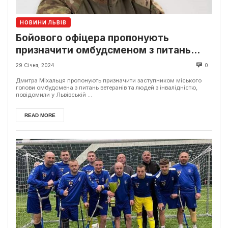
НОВИНИ ЛЬВІВ
Бойового офіцера пропонують
призначити омбудсменом з питань
ветеранів у Львові
29 Січня, 2024
0
Дмитра Міхальця пропонують призначити заступником міського
голови омбудсмена з питань ветеранів та людей з інвалідністю,
повідомили у Львівській ...
READ MORE