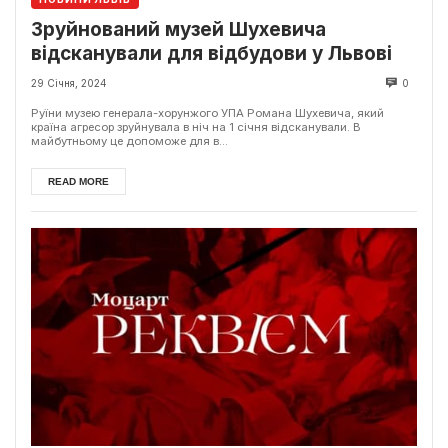
Зруйнований музей Шухевича
відсканували для відбудови у Львові
29 Січня, 2024
0
Руїни музею генерала-хорунжого УПА Романа Шухевича, який
країна агресор зруйнувала в ніч на 1 січня відсканували. В
майбутньому це допоможе для в...
READ MORE