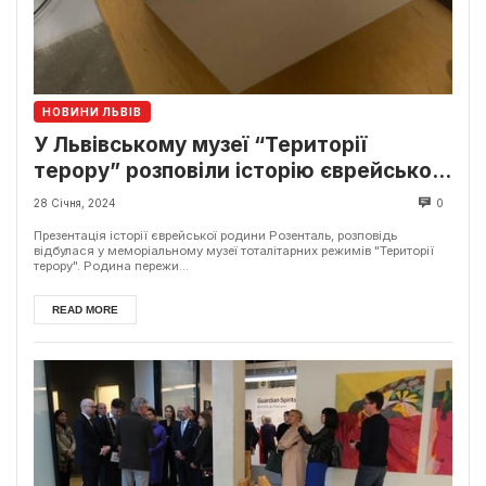
НОВИНИ ЛЬВІВ
У Львівському музеї “Території
терору” розповіли історію єврейської
родини Розенталь
28 Січня, 2024
0
Презентація історії єврейської родини Розенталь, розповідь
відбулася у меморіальному музеї тоталітарних режимів "Території
терору". Родина пережи...
READ MORE