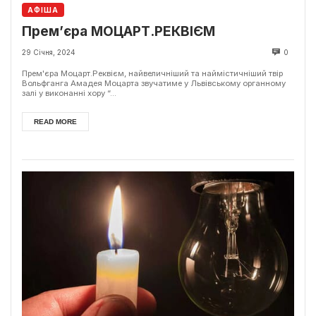
АФІША
Прем’єра МОЦАРТ.РЕКВІЄМ
29 Січня, 2024
0
Прем'єра Моцарт.Реквієм, найвеличніший та наймістичніший твір
Вольфганга Амадея Моцарта звучатиме у Львівському органному
залі у виконанні хору “...
READ MORE