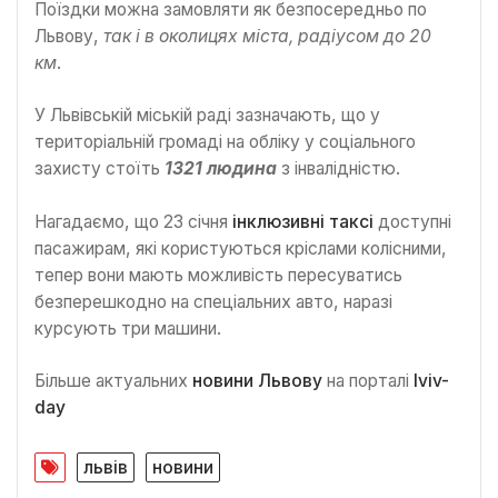
Поїздки можна замовляти як безпосередньо по
Львову,
так і в околицях міста, радіусом до 20
км
.
У Львівській міській раді зазначають, що у
територіальній громаді на обліку у соціального
захисту стоїть
1321 людина
з інвалідністю.
Нагадаємо, що 23 січня
інклюзивні таксі
доступні
пасажирам, які користуються кріслами колісними,
тепер вони мають можливість пересуватись
безперешкодно на спеціальних авто, наразі
курсують три машини.
Більше актуальних
новини Львову
на порталі
lviv-
day
львів
новини