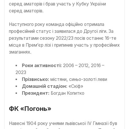
серед аматорів і брав участь у Кубку України
серед аматорів.
Наступного року команда офіційно отримала
професійний статус і заявилася до Другої ліги. За
результатами сезону 2022/23 посів останнє 16-те
місце в Прем’єр лізі і припинив участь у професійних
змаганнях.
Роки активності:
2006 – 2012, 2016 –
2023
Прізвисько:
містяни, синьо-золоті леви
Домашній стадіон:
«Скіф»
Президент:
Богдан Копитко
ФК «Погонь»
Навесні 1904 року учнями львівської IV Гімназії був