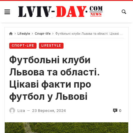
Skip
to
content
Lifestyle
Спорт-life
Футбольні клуби Львова та області. Цікаві факти про футбол у Львові
СПОРТ-LIFE
LIFESTYLE
Футбольні клуби
Львова та області.
Цікаві факти про
футбол у Львові
0
Liza
23 Вересня, 2024
—