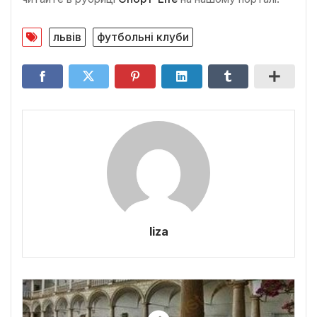
львів
футбольні клуби
liza