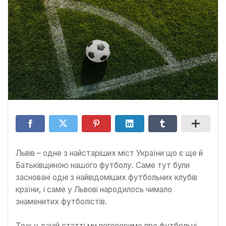
Львів – одне з найстаріших міст України що є ще й
Батьківщиною нашого футболу. Саме тут були
засновані одні з найвідоміших футбольних клубів
країни, і саме у Львові народилось чимало
знаменитих футболістів.
Тож у даній статті ми поговоримо про футбольні