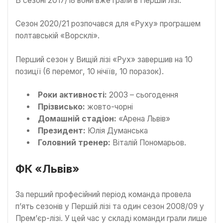
В сезоні 2017/18 вони вже грали в Першій лізі.
Сезон 2020/21 розпочався для «Руху» програшем
полтавській «Ворсклі».
Перший сезон у Вищій лізі «Рух» завершив на 10
позиції (6 перемог, 10 нічіїв, 10 поразок).
Роки активності:
2003 – сьогодення
Прізвисько:
жовто-чорні
Домашній стадіон:
«Арена Львів»
Президент:
Юлія Думанська
Головний тренер:
Віталій Пономарьов.
ФК «Львів»
За перший професійний період команда провела
п’ять сезонів у Першій лізі та один сезон 2008/09 у
Прем’єр-лізі. У цей час у складі команди грали лише