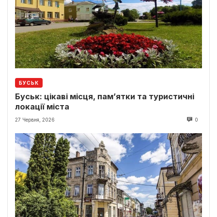
БУСЬК
Буськ: цікаві місця, пам’ятки та туристичні
локації міста
27 Червня, 2026
0