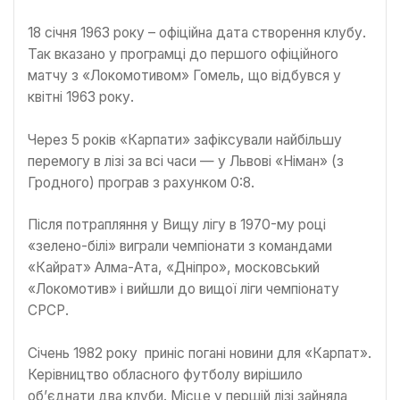
18 січня 1963 року – офіційна дата створення клубу.
Так вказано у програмці до першого офіційного
матчу з «Локомотивом» Гомель, що відбувся у
квітні 1963 року.
Через 5 років «Карпати» зафіксували найбільшу
перемогу в лізі за всі часи — у Львові «Німан» (з
Гродного) програв з рахунком 0:8.
Після потрапляння у Вищу лігу в 1970-му році
«зелено-білі» виграли чемпіонати з командами
«Кайрат» Алма-Ата, «Дніпро», московський
«Локомотив» і вийшли до вищої ліги чемпіонату
СРСР.
Січень 1982 року приніс погані новини для «Карпат».
Керівництво обласного футболу вирішило
об’єднати два клуби. Місце у першій лізі зайняла