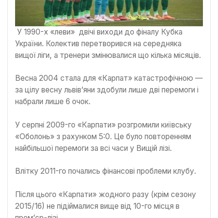
У 1990-х «леви» двічі виходи до фіналу Кубка
України. Колектив перетворився на середняка
вищої ліги, а тренери змінювалися що кілька місяців.
Весна 2004 стала для «Карпат» катастрофічною —
за цілу весну львів’яни здобули лише дві перемоги і
набрали лише 6 очок.
У серпні 2009-го «Карпати» розгромили київську
«Оболонь» з рахунком 5:0. Це було повторенням
найбільшої перемоги за всі часи у Вищій лізі.
Влітку 2011-го почались фінансові проблеми клубу.
Після цього «Карпати» жодного разу (крім сезону
2015/16) не підіймалися вище від 10-го місця в
прем’єр-лізі,