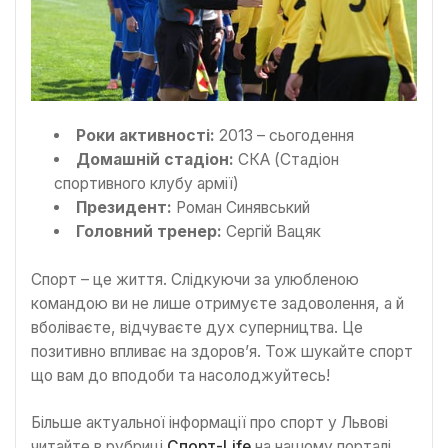
Роки активності:
2013 – сьогодення
Домашній стадіон:
СКА (Стадіон
спортивного клубу армії)
Президент:
Роман Синявський
Головний тренер:
Сергій Вацяк
Спорт – це життя. Слідкуючи за улюбленою
командою ви не лише отримуєте задоволення, а й
вболіваєте, відчуваєте дух суперництва. Це
позитивно впливає на здоров’я. Тож шукайте спорт
що вам до вподоби та насолоджуйтесь!
Більше актуальної інформації про спорт у Львові
читайте в рубриці
Спорт-Life
на нашому порталі.