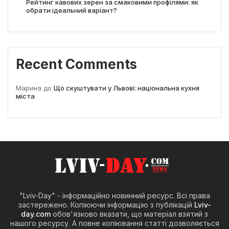
Рейтинг кавових зерен за смаковими профілями: як
обрати ідеальний варіант?
Recent Comments
Марина
до
Що скуштувати у Львові: національна кухня
міста
"Lviv-Day" - інформаційно новинний ресурс. Всі права
застережено. Копіюючи інформацію з публікацій
Lviv-
day.com
обов'язково вказати, що матеріал взятий з
нашого ресурсу. А повне копіювання статті дозволяється