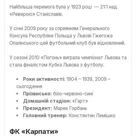
Найбільша перемога була у 1923 році — 21:1 над
«Реверою» Станіславів.
У січні 2009 року за сприянням Генерального
Консула Республіки Польща у Львові Гжегожа
Опалінського цей футбольний клуб був відновлений.
У сезоні 2010 «Поґонь» виграла чемпіонат Львова та
стала фіналістом Кубка Львова з футболу.
Роки активності:
1904 – 1939, 2009 –
сьогодення
Прізвисько:
біло-червоно-сині
Домашній стадіон:
«Гарт»
Президент:
Марек Горбань
Головний тренер:
Констянтин Лемішко
ФК «Карпати»