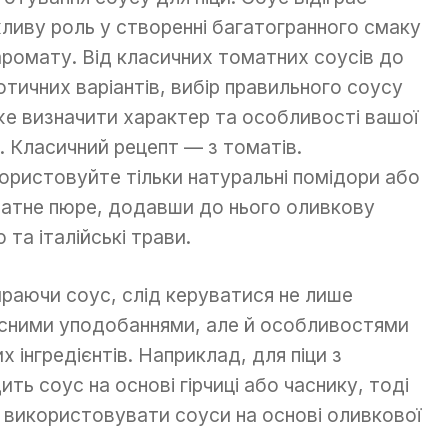
ливу роль у створенні багатогранного смаку
аромату. Від класичних томатних соусів до
отичних варіантів, вибір правильного соусу
е визначити характер та особливості вашої
и. Класичний рецепт — з томатів.
ористовуйте тільки натуральні помідори або
атне пюре, додавши до нього оливкову
ю та італійські трави.
раючи соус, слід керуватися не лише
сними уподобаннями, але й особливостями
их інгредієнтів. Наприклад, для піци з
ь соус на основі гірчиці або часнику, тоді
а використовувати соуси на основі оливкової