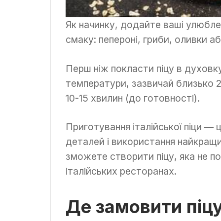
Як начинку, додайте ваші улюблен
смаку: пепероні, гриби, оливки а
Перш ніж покласти піцу в духовку
температури, зазвичай близько 23
10-15 хвилин (до готовності).
Приготування італійської піци — 
деталей і використання найкращи
зможете створити піцу, яка не п
італійських ресторанах.
Де замовити піцу