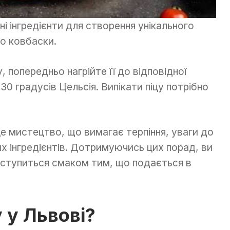
і інгредієнти для створення унікального
бо ковбаски.
, попередньо нагрійте її до відповідної
0 градусів Цельсія. Випікати піцу потрібно
це мистецтво, що вимагає терпіння, уваги до
х інгредієнтів. Дотримуючись цих порад, ви
оступиться смаком тим, що подається в
 у Львові?