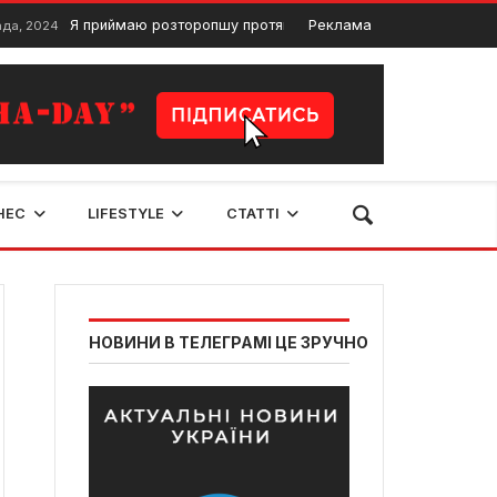
Я приймаю розторопшу протягом місяця, і це змінило правила гри д
Реклама
НЕС
LIFESTYLE
СТАТТІ
НОВИНИ В ТЕЛЕГРАМІ ЦЕ ЗРУЧНО