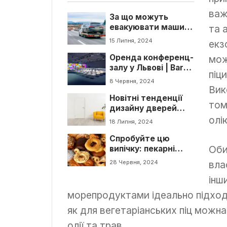
важ
За що можуть
евакуювати машину
та 
у Львові?
15 Липня, 2024
екз
Оренда конференц-
мож
залу у Львові | Barvy
піц
Hall – ідеальний
8 Червня, 2024
простір для
Вик
Новітні тенденції
проведення
том
дизайну дверей
корпоративних та
для створення
приватних подій
олі
18 Липня, 2024
вишуканого
Спробуйте цю
інтер’єру
Оби
випічку: пекарні
Львова в які
28 Червня, 2024
вла
обов’язково треба
інш
потрапити
морепродуктами ідеально підходит
як для вегетаріанських піц можн
олії та трав.