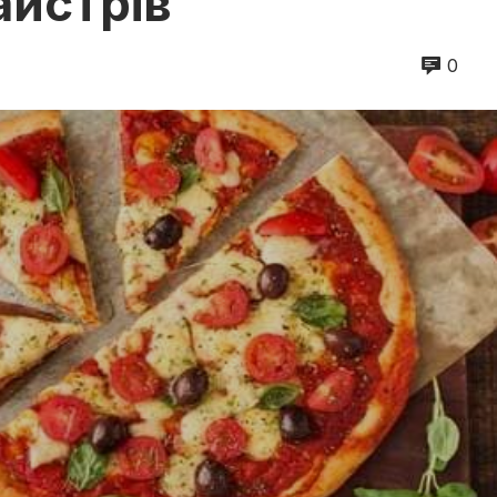
айстрів
0