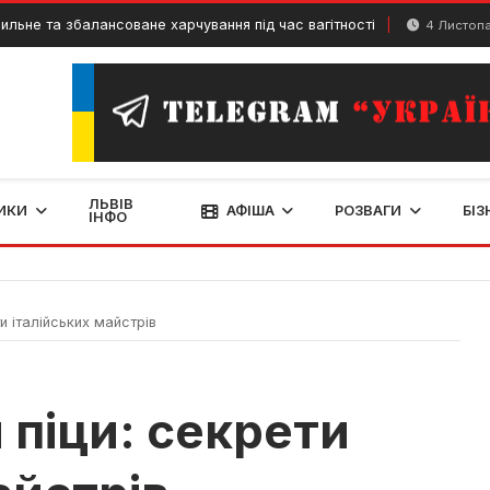
збалансоване харчування під час вагітності
4 Листопада, 2024
ЛЬВІВ
ИКИ
АФІША
РОЗВАГИ
БІЗ
ІНФО
и італійських майстрів
 піци: секрети