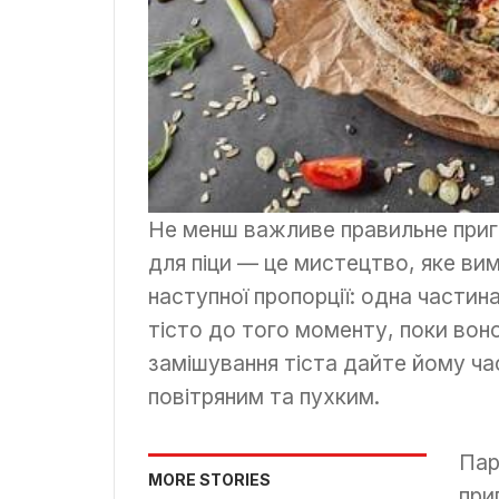
Не менш важливе правильне приго
для піци — це мистецтво, яке ви
наступної пропорції: одна частин
тісто до того моменту, поки вон
замішування тіста дайте йому ча
повітряним та пухким.
Пар
MORE STORIES
при