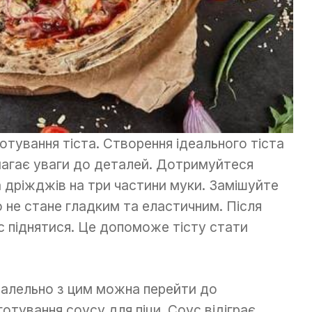
тування тіста. Створення ідеального тіста
магає уваги до деталей. Дотримуйтеся
а дріжджів на три частини муки. Замішуйте
о не стане гладким та еластичним. Після
с піднятися. Це допоможе тісту стати
алельно з цим можна перейти до
готування соусу для піци. Соус відіграє