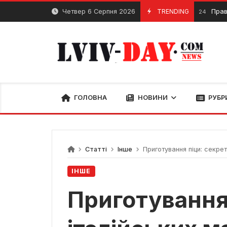
Skip
Четвер 6 Серпня 2026
TRENDING
Правильне та 
20 Квітня, 2024
to
content
ГОЛОВНА
НОВИНИ
РУБР
Статті
Інше
Приготування піци: секрет
ІНШЕ
Приготування