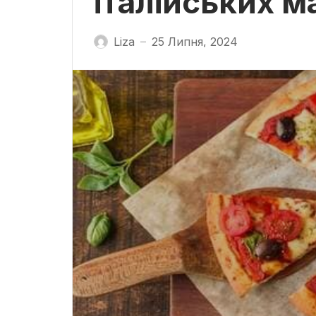
італійських м
Liza
25 Липня, 2024
—