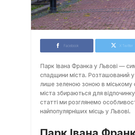
Facebook
X Twitter
Парк Івана Франка у Львові — си
спадщини міста. Розташований у 
лише зеленою зоною в міському с
міста збираються для відпочинку,
статті ми розглянемо особливості
найпопулярніших місць у Львові.
Парк Івана Франк