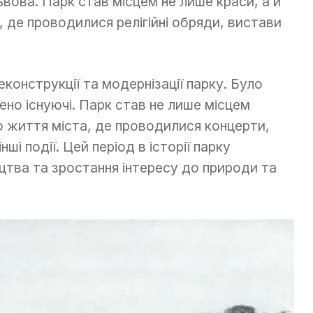
ьвова. Парк став місцем не лише краси, а й
, де проводилися релігійні обряди, вистави
реконструкції та модернізації парку. Було
ено існуючі. Парк став не лише місцем
о життя міста, де проводилися концерти,
ші події. Цей період в історії парку
тва та зростання інтересу до природи та