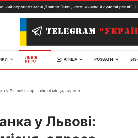
аеропорт імені Данила Галицького: минуле й сучасні реалії
23 
ЛЬВІВ
ИКИ
АФІША
РОЗВАГИ
БІЗ
ІНФО
а у Львові: історія, цікаві місця, адреса
анка у Львові: