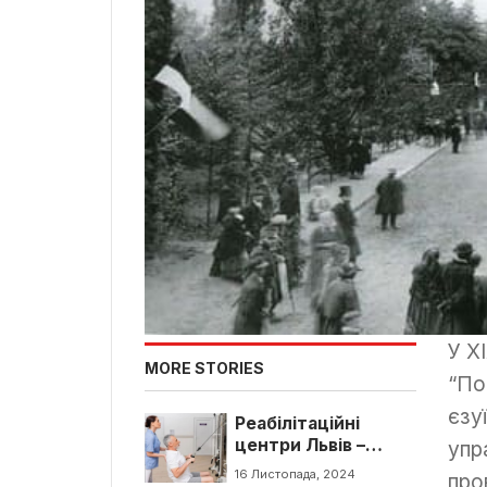
У X
MORE STORIES
“По
єзу
Реабілітаційні
центри Львів –
упр
адрес, контакти та
16 Листопада, 2024
про