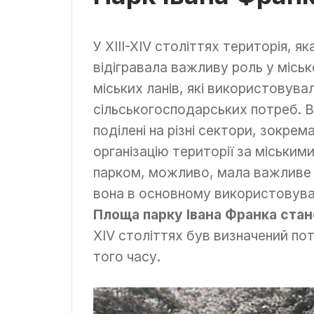
У XIII-XIV століттях територія, я
відігравала важливу роль у місь
міських ланів, які використовува
сільськогосподарських потреб. В
поділені на різні сектори, зокре
організацію території за міськими
парком, можливо, мала важливе з
вона в основному використовува
Площа парку Івана Франка стано
XIV століттях був визначений по
того часу.