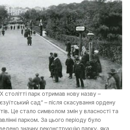
IX столітті парк отримав нову назву –
єзуїтський сад” – після скасування ордену
їтів. Це стало символом змін у власності та
авлінні парком. За цього періоду було
ведено значну реконструкцію парку, яка