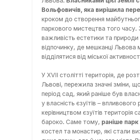
Львова.
Власниками цієї землі 
Вольфовичів, яка вирішила пере
кроком до створення майбутнього
паркового мистецтва того часу. 
важливість естетики та природи в
відпочинку, де мешканці Львова
відділятися від міської активності
У XVII столітті територія, де ро
Львові, пережила значні зміни, що
період сад, який раніше був вла
у власність єзуїтів – впливового 
керівництвом єзуїтів територія с
бароко. Саме тому,
раніше парк
костел та монастир, які стали в