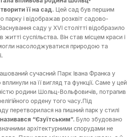
стала впливова родина Шольц-
творити її на сад.
Цей сад був першим
 парку і відображав розквіт садово-
Заснування саду у XVI столітті відобразило
 житті суспільства. Він став місцем краси і
 могли насолоджуватися природою та
.
зташований сучасний Парк Івана Франка у
 вплинули на її вигляд та функції. Саме у цей
сністю родини Шольц-Вольфовичів, потрапив
релігійного ордену того часу.Під
аду перетворилася на пишний парк у стилі
 називався “Єзуїтським”.
Було збудовано
изначними архітектурними спорудами не