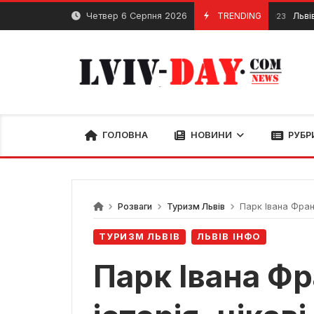
Skip
Четвер 6 Серпня 2026
TRENDING
Львівський 
23 Грудня, 2023
to
content
ГОЛОВНА
НОВИНИ
РУБР
Розваги
Туризм Львів
Парк Івана Франк
ТУРИЗМ ЛЬВІВ
ЛЬВІВ ІНФО
Парк Івана Фр