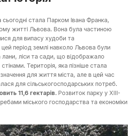
ка сьогодні стала Парком Івана Франка,
кому житті Львова. Вона була частиною
лися для випасу худоби та
 цей період землі навколо Львова були
ма лани, ліси та сади, що відображало
 стінами. Територія, яка пізніше стала
начення для життя міста, але в цей час
лася для сільськогосподарських потреб.
вить 11,6 гектарів.
Розвиток парку у XIII-
требами міського господарства та економіки