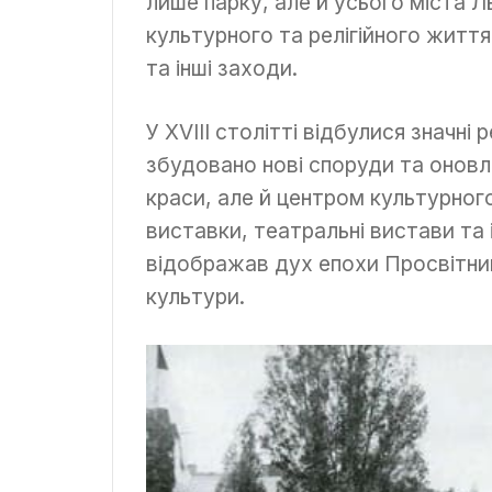
лише парку, але й усього міста Л
культурного та релігійного життя
та інші заходи.
У XVIII столітті відбулися значні 
збудовано нові споруди та оновл
краси, але й центром культурног
виставки, театральні вистави та ін
відображав дух епохи Просвітниц
культури.