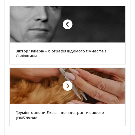
Віктор Чукарін ‒ біографія відомого гімнаста з
Львівщини
Грумінг салони Львів – де підстригти вашого
улюбленця