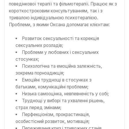
поведінкової терапії та фільмотерапії. Працює як з
короткостроковим консультуванням, так і з
тривалою індивідуальною психотерапією.
Проблеми, з якими Оксана допомагає клієнтам:
Розвиток сексуальності та корекція
сексуальних розладів;
Проблеми у любовних і сексуальних
стосунках;
Психологічна та емоційна залежність,
зокрема порноадикція;
Емоційні труднощі в стосунках з
батьками, комунікаційні проблеми;
Низька самооцінка, невпевненість у собі;
Труднощі у виборі та ухваленні рішень,
страх перед змінами;
Перфекціонізм, прокрастинація,
особистісний розвиток, мотивація;
Переживання криз і тривожних станів,