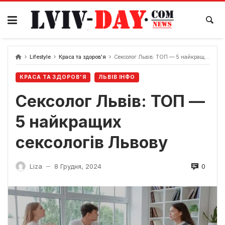
Skip
to
content
Lifestyle
Краса та здоров'я
Сексолог Львів: ТОП — 5 найкращих сексологів Львову
КРАСА ТА ЗДОРОВ'Я
ЛЬВІВ ІНФО
Сексолог Львів: ТОП —
5 найкращих
сексологів Львову
0
Liza
8 Грудня, 2024
—