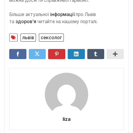
можна досягти справжньої гармонії.
Більше актуальної
інформації
про Львів
та
здоров’я
читайте на нашому порталі.
львів
сексолог
liza