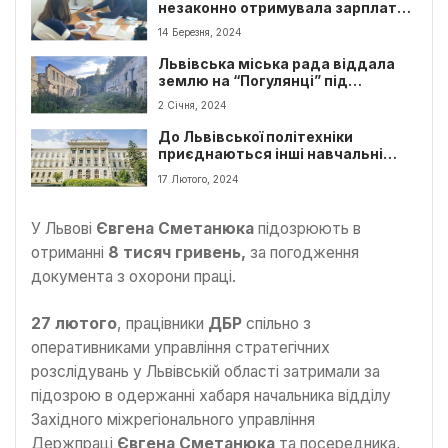
незаконно отримувала зарплату,
перебуваючи за кордоном
14 Березня, 2024
Львівська міська рада віддала
землю на “Погулянці” під
забудову: перебіг подій
2 Січня, 2024
До Львівської політехніки
приєднаються інші навчальні
заклади
17 Лютого, 2024
У Львові
Євгена Сметанюка
підозрюють в
отриманні
8 тисяч гривень,
за погодження
документа з охорони праці.
27 лютого
, працівники
ДБР
спільно з
оперативниками управління стратегічних
розслідувань у Львівській області затримали за
підозрою в одержанні хабаря начальника відділу
Західного міжрегіонального управління
Держпраці
Євгена Сметанюка
та посередника,