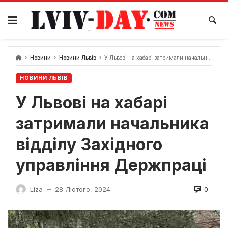
Skip
to
content
Новини
Новини Львів
У Львові на хабарі затримали начальника відділу Західного управління Держпраці
НОВИНИ ЛЬВІВ
У Львові на хабарі
затримали начальника
відділу Західного
управління Держпраці
0
Liza
28 Лютого, 2024
—