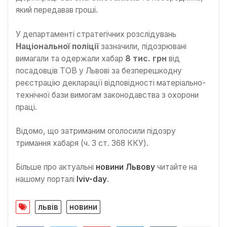
який передавав гроші.
У департаменті стратегічних розслідувань
Національної поліції
зазначили, підозрювані
вимагали та одержали хабар
8 тис. грн
від
посадовців ТОВ у Львові за безперешкодну
реєстрацію декларації відповідності матеріально-
технічної бази вимогам законодавства з охорони
праці.
Відомо, що затриманим оголосили підозру
тримання хабаря (ч. 3 ст. 368 ККУ).
Більше про актуальні
новини Львову
читайте на
нашому порталі
lviv-day
.
львів
новини