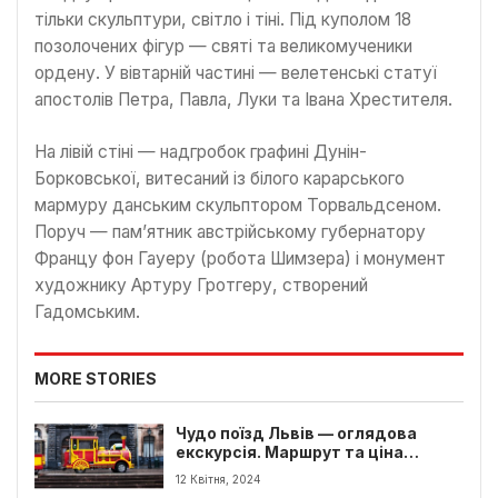
тільки скульптури, світло і тіні. Під куполом 18
позолочених фігур — святі та великомученики
ордену. У вівтарній частині — велетенські статуї
апостолів Петра, Павла, Луки та Івана Хрестителя.
На лівій стіні — надгробок графині Дунін-
Борковської, витесаний із білого карарського
мармуру данським скульптором Торвальдсеном.
Поруч — пам’ятник австрійському губернатору
Францу фон Гауеру (робота Шимзера) і монумент
художнику Артуру Гротгеру, створений
Гадомським.
MORE STORIES
Чудо поїзд Львів — оглядова
екскурсія. Маршрут та ціна
квитків
12 Квітня, 2024