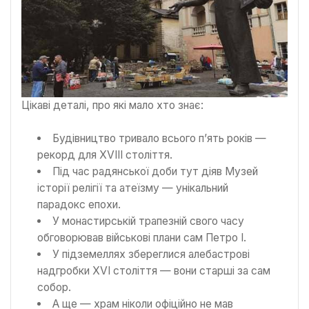
Цікаві деталі, про які мало хто знає:
Будівництво тривало всього п’ять років —
рекорд для XVIII століття.
Під час радянської доби тут діяв Музей
історії релігії та атеїзму — унікальний
парадокс епохи.
У монастирській трапезній свого часу
обговорював військові плани сам Петро І.
У підземеллях збереглися алебастрові
надгробки XVI століття — вони старші за сам
собор.
А ще — храм ніколи офіційно не мав