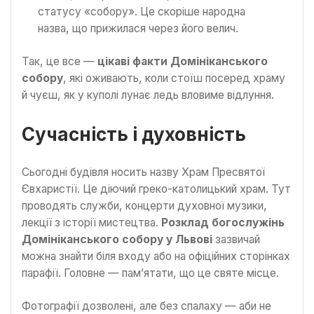
статусу «собору». Це скоріше народна
назва, що прижилася через його велич.
Так, це все —
цікаві факти Домініканського
собору
, які оживають, коли стоїш посеред храму
й чуєш, як у куполі лунає ледь вловиме відлуння.
Сучасність і духовність
Сьогодні будівля носить назву Храм Пресвятої
Євхаристії. Це діючий греко-католицький храм. Тут
проводять служби, концерти духовної музики,
лекції з історії мистецтва.
Розклад богослужінь
Домініканського собору у Львові
зазвичай
можна знайти біля входу або на офіційних сторінках
парафії. Головне — пам’ятати, що це святе місце.
Фотографії дозволені, але без спалаху — аби не