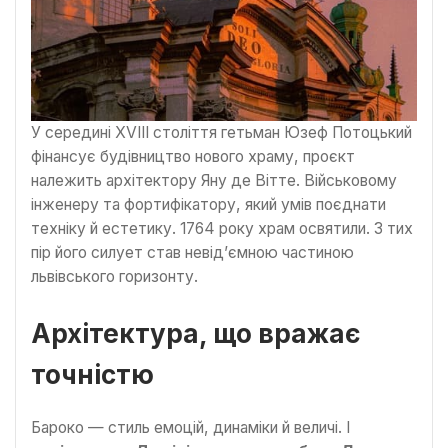
У середині XVIII століття гетьман Юзеф Потоцький
фінансує будівництво нового храму, проєкт
належить архітектору Яну де Вітте. Військовому
інженеру та фортифікатору, який умів поєднати
техніку й естетику. 1764 року храм освятили. З тих
пір його силует став невід’ємною частиною
львівського горизонту.
Архітектура, що вражає
точністю
Бароко — стиль емоцій, динаміки й величі. І