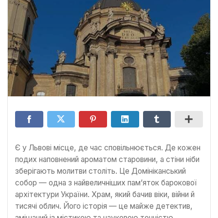
Є у Львові місце, де час сповільнюється. Де кожен
подих наповнений ароматом старовини, а стіни ніби
зберігають молитви століть. Це Домініканський
собор — одна з найвеличніших пам’яток барокової
архітектури України. Храм, який бачив віки, війни й
тисячі облич. Його історія — це майже детектив,
змішаний із містикою та науковою точністю.