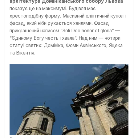
архітектура Домініканського собору Львова
показує це на максимумі. Будівля має
хрестоподібну форму. Масивний еліптичний купол і
фасад, який ніби рухається хвилями. Фасад
прикрашений написом “Soli Deo honor et gloria” —
“Єдиному Богу честь і хвала”. Над ним — чотири
статуї святих: Домініка, Фоми Аквінського, Яцека
та Вікентія.