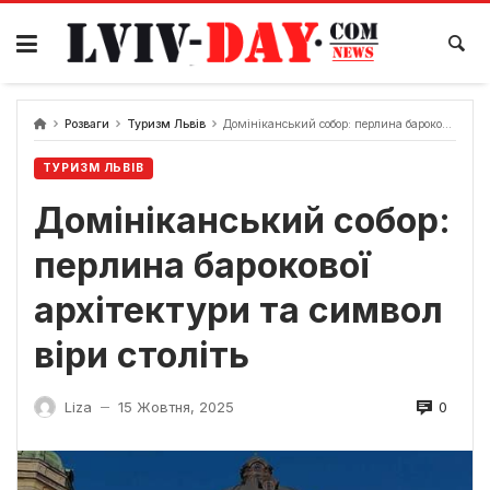
Skip
to
content
Розваги
Туризм Львів
Домініканський собор: перлина барокової архітектури та символ віри століть
ТУРИЗМ ЛЬВІВ
Домініканський собор:
перлина барокової
архітектури та символ
віри століть
0
Liza
15 Жовтня, 2025
—