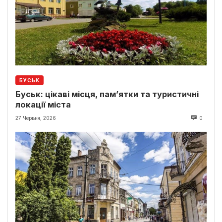
БУСЬК
Буськ: цікаві місця, пам’ятки та туристичні
локації міста
27 Червня, 2026
0