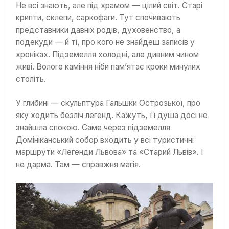
Не всі знають, але під храмом — цілий світ. Старі
крипти, склепи, саркофаги. Тут спочивають
представники давніх родів, духовенство, а
подекуди — й ті, про кого не знайдеш записів у
хроніках. Підземелля холодні, але дивним чином
живі. Вологе каміння ніби пам’ятає кроки минулих
століть.
У глибині — скульптура Гальшки Острозької, про
яку ходить безліч легенд. Кажуть, її душа досі не
знайшла спокою. Саме через підземелля
Домініканський собор входить у всі туристичні
маршрути «Легенди Львова» та «Старий Львів». І
не дарма. Там — справжня магія.