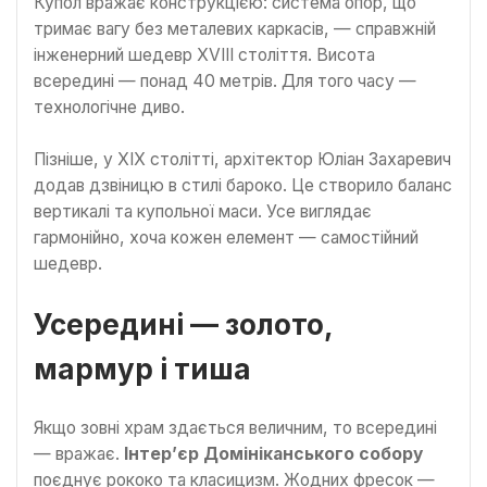
Купол вражає конструкцією: система опор, що
тримає вагу без металевих каркасів, — справжній
інженерний шедевр XVIII століття. Висота
всередині — понад 40 метрів. Для того часу —
технологічне диво.
Пізніше, у XIX столітті, архітектор Юліан Захаревич
додав дзвіницю в стилі бароко. Це створило баланс
вертикалі та купольної маси. Усе виглядає
гармонійно, хоча кожен елемент — самостійний
шедевр.
Усередині — золото,
мармур і тиша
Якщо зовні храм здається величним, то всередині
— вражає.
Інтер’єр Домініканського собору
поєднує рококо та класицизм. Жодних фресок —