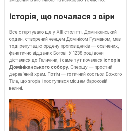
Історія, що почалася з віри
Все стартувало ще у XIII столітті. Домініканський
орден, створений ченцем Домініком Гузманом, мав
тоді репутацію ордену проповідників — освічених,
фанатично відданих Богові. У 1238 році вони
дісталися до Галичини, і саме тут почалася
історія
Домініканського собору
. Спершу — простий
дерев’яний храм. Потім — готичний костьол Божого
Тіла, що згорів і поступився місцем бароковій
величі.