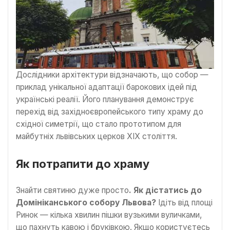
Дослідники архітектури відзначають, що собор —
приклад унікальної адаптації барокових ідей під
українські реалії. Його планування демонструє
перехід від західноєвропейського типу храму до
східної симетрії, що стало прототипом для
майбутніх львівських церков XIX століття.
Як потрапити до храму
Знайти святиню дуже просто
. Як дістатись до
Домініканського собору Львова?
Ідіть від площі
Ринок — кілька хвилин пішки вузькими вуличками,
що пахнуть кавою і бруківкою. Якщо користуєтесь