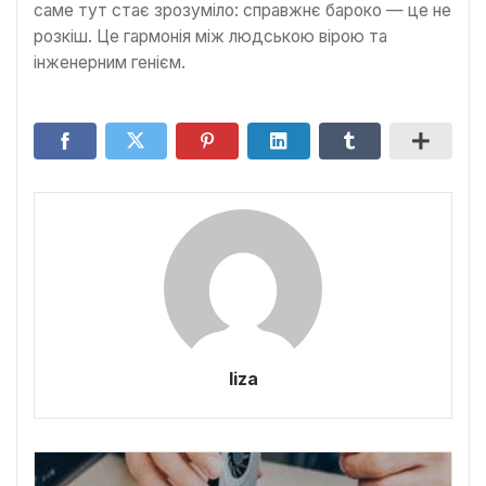
саме тут стає зрозуміло: справжнє бароко — це не
розкіш. Це гармонія між людською вірою та
інженерним генієм.
liza