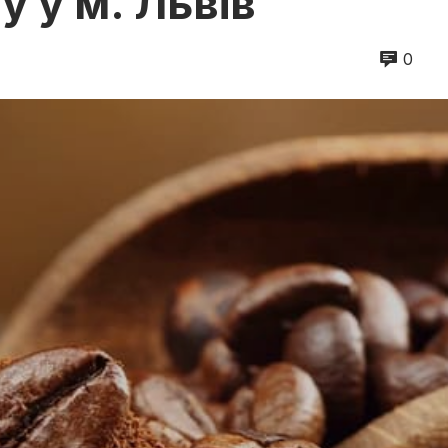
у у м. Львів
0