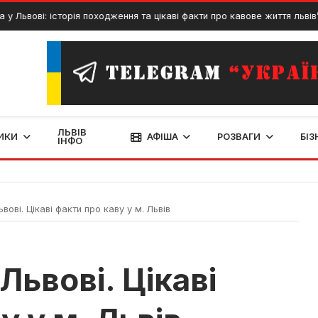
ові: історія походження та цікаві факти про кавове життя львів’ян
ЛЬВІВ
ИКИ
АФІША
РОЗВАГИ
БІЗ
ІНФО
ьвові. Цікаві факти про каву у м. Львів
 Львові. Цікаві