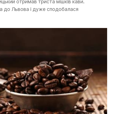
ицький отримав триста мішків кави.
а до Львова і дуже сподобалася