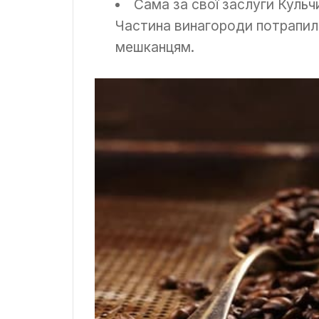
Сама за свої заслуги Кульч
Частина винагороди потрапил
мешканцям.