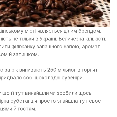
аїнському місті являється цілим брендом.
ть не тільки в Україні. Величезна кількість
пити філіжанку запашного напою, аромат
вом й затишком.
о за рік випивають 250 мільйонів горнят
 придбало собі шоколадні сувеніри.
у що її тут винайшли чи зробили щось
рна субстанція просто знайшла тут своє
цями й гостям.