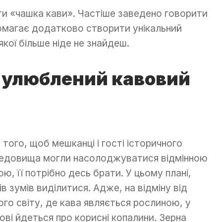
ти «чашка кави». Частіше заведено говорити
помагає додатково створити унікальний
кої більше ніде не знайдеш.
 улюблений кавовий
 того, щоб мешканці і гості історичного
едовища могли насолоджуватися відмінною
ою, її потрібно десь брати. У цьому плані,
ів зумів виділитися. Адже, на відміну від
ого світу, де кава являється рослиною, у
ові йдеться про корисні копалини. Зерна