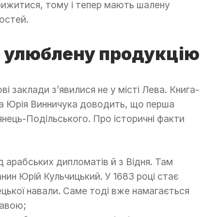
рижитися, тому і тепер мають шалену
остей.
ро улюблену продукцію
і заклади з’явилися не у місті Лева. Книга-
а Юрія Винничука доводить, що перша
’янець-Подільського. Про історичні факти
 арабських дипломатів й з Відня. Там
нин Юрій Кульчицький. У 1683 році стає
ецької навали. Саме тоді вже намагається
кавою;