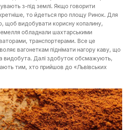
увають з-під землі. Якщо говорити
кретніше, то йдеться про площу Ринок. Для
о, щоб видобувати корисну копалину,
земелля обладнали шахтарськими
ваторами, транспортерами. Все це
воляє вагонеткам піднімати нагору каву, що
а видобута. Далі здобуток обсмажують,
ають тим, хто прийшов до «Львівських