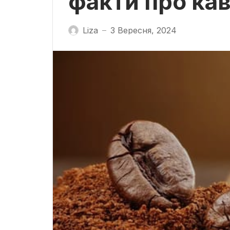
факти про кав
Liza
3 Вересня, 2024
—