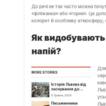
До речі не так часто можна почу
«філіжанка» або «горня». Це до
колорит й особливу атмосферу, я
Як видобувають
напій?
Для
MORE STORIES
сер
кав
Історія Львова від
заснування до
Льв
сучасності й
6 Травня, 2024
усь
маловідомі факти
Письменники
про місто Лева
Льв