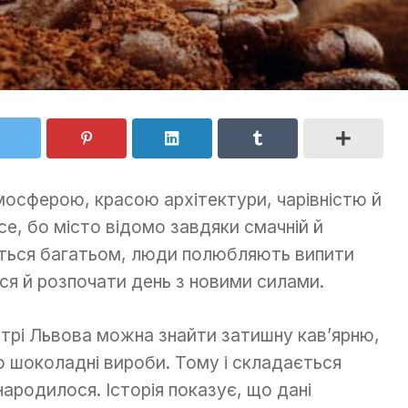
мосферою, красою архітектури, чарівністю й
се, бо місто відомо завдяки смачній й
ається багатьом, люди полюбляють випити
ся й розпочати день з новими силами.
нтрі Львова можна знайти затишну кав’ярню,
 шоколадні вироби. Тому і складається
ародилося. Історія показує, що дані