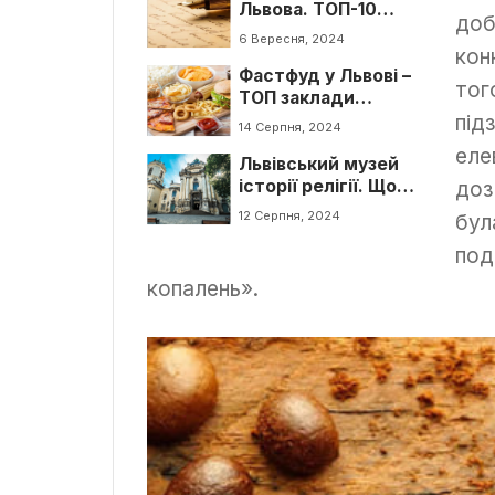
Львова. ТОП-10
доб
видатних
6 Вересня, 2024
львівських
кон
Фастфуд у Львові –
письменників
тог
ТОП заклади
швидкого
під
14 Серпня, 2024
харчування
еле
Львівський музей
історії релігії. Що
доз
цікавого
12 Серпня, 2024
бул
подивитись
под
копалень».