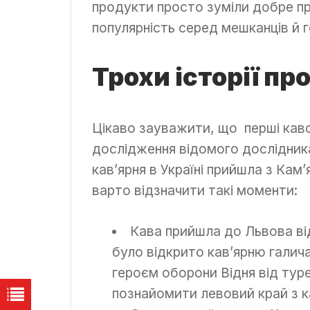
продукти просто зуміли добре п
популярність серед мешканців й г
Трохи історії п
Цікаво зауважити, що перші кавов
дослідження відомого дослідник
кав’ярня в Україні прийшла з Кам
варто відзначити такі моменти:
Кава прийшла до Львова від
було відкрито кав’ярню галича
героєм оборони Відня від тур
познайомити левовий край з 