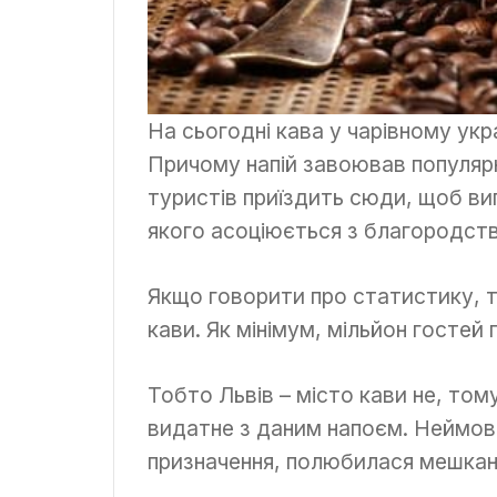
На сьогодні кава у чарівному укр
Причому напій завоював популярніс
туристів приїздить сюди, щоб ви
якого асоціюється з благородст
Якщо говорити про статистику, т
кави. Як мінімум, мільйон гостей
Тобто Львів – місто кави не, том
видатне з даним напоєм. Неймові
призначення, полюбилася мешкан