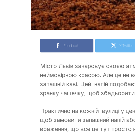
Facebook
X Twitter
Місто Львів зачаровує своєю ат
неймовірною красою. Але це не в
запашній каві. Цей напій подоб
зранку чашечку, щоб збадьорити
Практично на кожній вулиці у це
щоб замовити запашний напій або
враження, що все це тут просто н