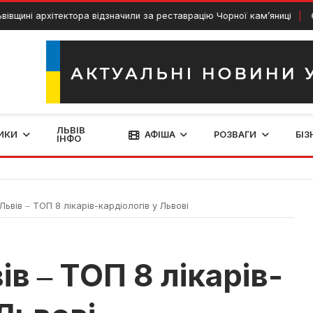
 архітектора відзначили за реставрацію Чорної кам’яниці
13 Че
ЛЬВІВ
ИКИ
АФІША
РОЗВАГИ
БІЗ
ІНФО
ьвів ‒ ТОП 8 лікарів-кардіологів у Львові
в ‒ ТОП 8 лікарів-