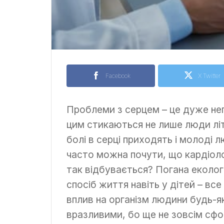
Facebook
X Twitter
Проблеми з серцем – це дуже неп
цим стикаються не лише люди літн
болі в серці приходять і молоді лю
часто можна почути, що кардіол
так відбувається? Погана еколог
спосіб життя навіть у дітей – вс
вплив на організм людини будь-я
вразливими, бо ще не зовсім сфо