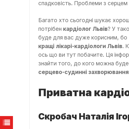
спадковість. Проблеми з серцем
Багато хто сьогодні шукає хорош
потрібен
кардіолог Львів
? У так
буде для вас дуже корисним, бо 
кращі лікарі-кардіологи Львів
. 
ось що ви тут побачите. Ця інф
знайти того, до кого можна буде
серцево-судинні захворювання
Приватна кардіо
Скробач Наталія Іго