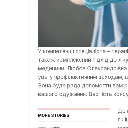
У компетенції спеціаліста – терапі
також комплексний підхід до лік
медицини. Любов Олександрівна д
увагу профілактичним заходам, 
Вона буде рада допомогти вам ро
вашого одужання. Вартість консу
До 
MORE STORIES
як 
сер