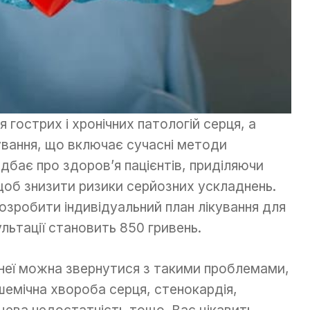
я гострих і хронічних патологій серця, а
ування, що включає сучасні методи
бає про здоров’я пацієнтів, приділяючи
щоб знизити ризики серйозних ускладнень.
зробити індивідуальний план лікування для
льтації становить 850 гривень.
неї можна звернутися з такими проблемами,
ішемічна хвороба серця, стенокардія,
цева недостатність тощо. Вас цікавить