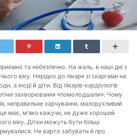
риємно та небезпечно. На жаль, в наші дні з
ього віку. Нерідко до лікаря зі скаргами на
ди, а іноді й діти. Від лікарів-кардіологів
огічні захворювання «помолодшали». Чому
ія, неправильне харчування, малорухливий
е це має, м’яко кажучи, не дуже хороший
кого віку. Дітки можуть бути більш
рмувалися. Не варто забувати й про