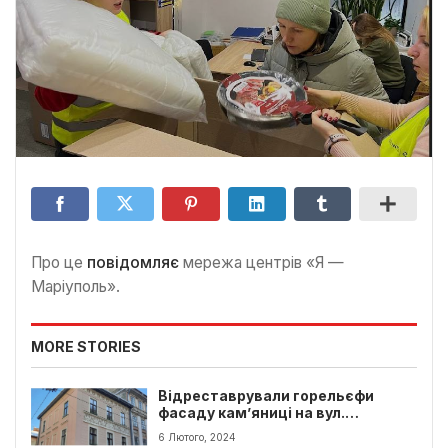
Про це
повідомляє
мережа центрів «Я —
Маріуполь».
MORE STORIES
Відреставрували горельєфи
фасаду кам’яниці на вул.
Вірменській у Львові
6 Лютого, 2024