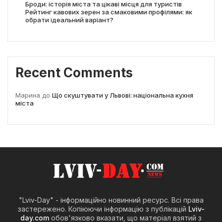
Броди: історія міста та цікаві місця для туристів
Рейтинг кавових зерен за смаковими профілями: як
обрати ідеальний варіант?
Recent Comments
Марина
до
Що скуштувати у Львові: національна кухня
міста
"Lviv-Day" - інформаційно новинний ресурс. Всі права
застережено. Копіюючи інформацію з публікацій
Lviv-
day.com
обов'язково вказати, що матеріал взятий з