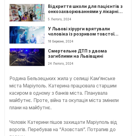
Відкриття школи для пацієнтів з
онкозахворюваннями у лікарні
св.Миколая
5 Лютого, 2024
У Львові хірурги врятували
чоловіка із розривом товстої
кишки
18 Березня, 2024
Смертельне ДТП з двома
загиблими на Львівщині
24 Лютого, 2024
Родина Бельзецьких жила у селищі Кам’янське
міста Маріуполь. Катерина працювала старшим
касиром в одному з банків міста. Планувала
майбутнє. Проте, війна та окупація міста змінили
плани на майбутнє.
Чоловік Катерини пішов захищати Маріуполь від
ворогів. Перебував на “Азовсталі”. Потрапив до