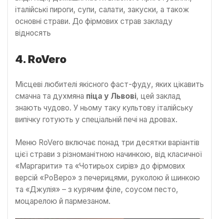
італійські пироги, супи, салати, закуски, а також
основні страви. До фірмових страв закладу
відносять
4. RoVero
Місцеві любителі якісного фаст-фуду, яких цікавить
смачна та духмяна
піца у Львові
, цей заклад
знають чудово. У ньому таку культову італійську
випічку готують у спеціальній печі на дровах.
Меню RoVero включає понад три десятки варіантів
цієї страви з різноманітною начинкою, від класичної
«Маргарити» та «Чотирьох сирів» до фірмових
версій «РоВеро» з печерицями, руколою й шинкою
та «Джулія» – з курячим філе, соусом песто,
моцарелою й пармезаном.