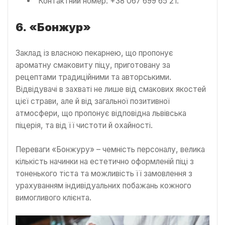
Контактний номер: +38 067 699 65 21.
6.
«Бонжур»
Заклад із власною пекарнею, що пропонує
ароматну смаковиту піцу, приготовану за
рецептами традиційними та авторськими.
Відвідувачі в захваті не лише від смакових якостей
цієї страви, але й від загальної позитивної
атмосфери, що пропонує відповідна львівська
піцерія, та від її чистоти й охайності.
Переваги «Бонжуру» – чемність персоналу, велика
кількість начинки на естетично оформленій піці з
тоненького тіста та можливість її замовлення з
урахуванням індивідуальних побажань кожного
вимогливого клієнта.