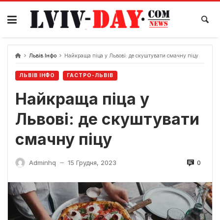
Skip
to
content
Львів Інфо
Найкраща піца у Львові: де скуштувати смачну піцу
ЛЬВІВ ІНФО
ГАСТРО-ЛЬВІВ
Найкраща піца у
Львові: де скуштувати
смачну піцу
0
Adminhq
15 Грудня, 2023
—