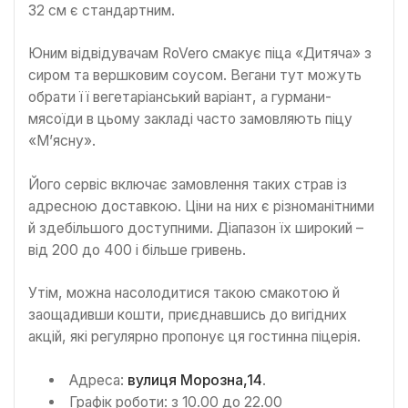
32 см є стандартним.
Юним відвідувачам RoVero смакує піца «Дитяча» з
сиром та вершковим соусом. Вегани тут можуть
обрати її вегетаріанський варіант, а гурмани-
мясоїди в цьому закладі часто замовляють піцу
«М’ясну».
Його сервіс включає замовлення таких страв із
адресною доставкою. Ціни на них є різноманітними
й здебільшого доступними. Діапазон їх широкий –
від 200 до 400 і більше гривень.
Утім, можна насолодитися такою смакотою й
заощадивши кошти, приєднавшись до вигідних
акцій, які регулярно пропонує ця гостинна піцерія.
Адреса:
вулиця Морозна,14
.
Графік роботи: з 10.00 до 22.00