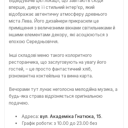
Відвідувачів цієї локації, що завітають сюди
вперше, дивує її стильний інтер’єр, який
відображає автентичну атмосферу древнього
міста Лева. Його дизайнери прикрасили це
приміщення з величезними вікнами світильниками й
іншими елементами декору, які асоціюються з
епохою Середньовіччя.
Інші складові меню такого колоритного
ресторанчика, що заслуговують на увагу його
гостей, – це просто фантастичний хліб,
різноманітна коктейльна та винна карта.
Вечорами тут лунає неголосна мелодійна музика, а
будь-яка страва відрізняється оригінальною
подачею.
Адреса:
вул. Академіка Гнатюка, 15
.
Графік роботи: з 10.00 до 23.00 без