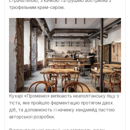
страчателою, з качкою та грушею або грибна з
трюфельним крем-сиром.
Кухарі «Променю» випікають неаполітанську піцу з
тіста, яке пройшло ферментацію протягом двох
діб, та доповнюють її начинку хендмейд пастою
авторської розробки.