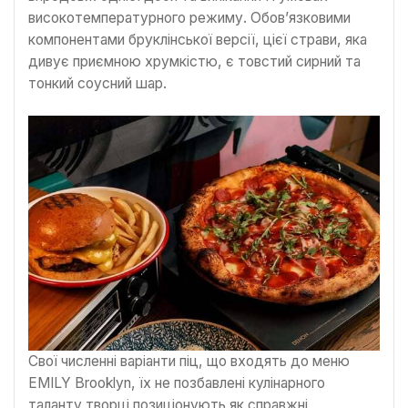
високотемпературного режиму. Обов’язковими
компонентами бруклінської версії, цієї страви, яка
дивує приємною хрумкістю, є товстий сирний та
тонкий соусний шар.
Свої численні варіанти піц, що входять до меню
EMILY Brooklyn, їх не позбавлені кулінарного
таланту творці позиціонують як справжні