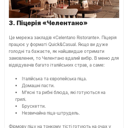
3.
Піцерія «Челентано»
Це мережа закладів «Celentano Ristorante». Піцерія
працює у форматі Quick&Casual. Якщо ви дуже
голодні та бажаєте, як найшвидше отримати
замовлення, то Челентано вдалий вибір. В меню для
відвідувачів багато італійських страв, а саме:
Італійська та європейська піца.
Домашні пасти.
М’ясні та рибні блюда, які готуються на
грилі.
Брускетти.
Незвичайна піца-штрудель.
Фірмову піцу на тонкому тісті готують на очах у