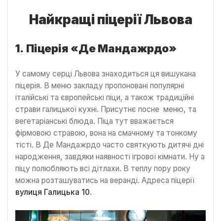
Найкращі піцерії Львова
1.
Піцерія «Де Мандажрдо»
У самому серці Львова знаходиться ця вишукана
піцерія. В меню закладу пропоновані популярні
італійські та європейські піци, а також традиційні
страви галицької кухні. Присутнє посне меню, та
вегетаріанські блюда. Піца тут вважається
фірмовою стравою, вона на смачному та тонкому
тісті. В Де Мандажрдо часто святкують дитячі дні
народження, завдяки наявності ігрової кімнати. Ну а
піцу полюбляють всі дітлахи. В теплу пору року
можна розташуватись на веранді. Адреса піцерії
вулиця Галицька 10
.