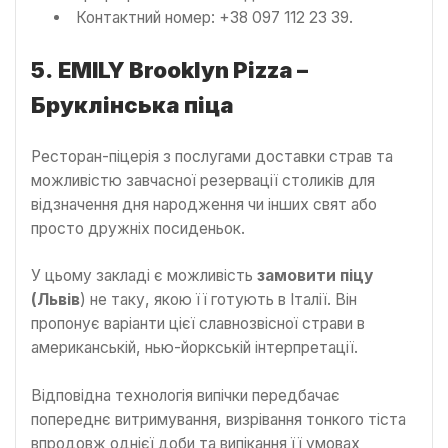
Контактний номер: +38 097 112 23 39.
5.
EMILY Brooklyn Pizza –
Бруклінська піца
Ресторан-піцерія з послугами доставки страв та
можливістю завчасної резервації столиків для
відзначення дня народження чи інших свят або
просто дружніх посиденьок.
У цьому закладі є можливість
замовити піцу
(Львів
) не таку, якою її готують в Італії. Він
пропонує варіанти цієї славнозвісної страви в
американській, нью-йоркській інтерпретації.
Відповідна технологія випічки передбачає
попереднє витримування, визрівання тонкого тіста
впродовж однієї доби та випікання її умовах