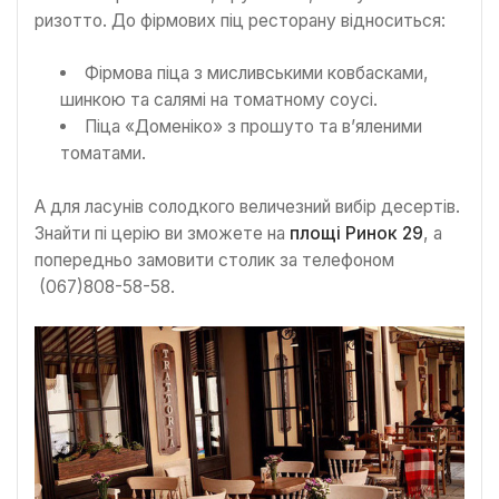
ризотто. До фірмових піц ресторану відноситься:
Фірмова піца з мисливськими ковбасками,
шинкою та салямі на томатному соусі.
Піца «Доменіко» з прошуто та в’яленими
томатами.
А для ласунів солодкого величезний вибір десертів.
Знайти пі церію ви зможете на
площі Ринок 29
, а
попередньо замовити столик за телефоном
(067)808-58-58.