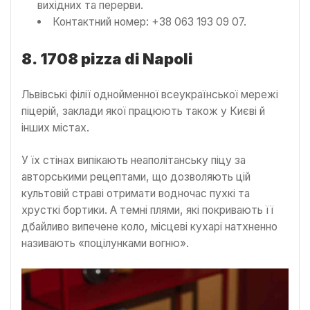
вихідних та перерви.
Контактний номер: +38 063 193 09 07.
8.
1708 pizza di Napoli
Львівські філії однойменної всеукраїнської мережі
піцерій, заклади якої працюють також у Києві й
інших містах.
У їх стінах випікають неаполітанську піцу за
авторськими рецептами, що дозволяють цій
культовій страві отримати водночас пухкі та
хрусткі бортики. А темні плями, які покривають її
дбайливо випечене коло, місцеві кухарі натхненно
називають «поцілунками вогню».