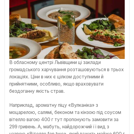
В обласному центрі Львівщини ці заклади
громадського харчування розташовуються в трьох
локаціях. Ціни в них є цілком доступними й
прийнятними, особливо, якщо враховувати
бездоганну якість страв.
Наприклад, ароматну піцу «Вулканіка» з
моцарелою, салямі, беконом та кінзою під соусом
вітелло вагою 400 г тут пропонують замовити за
299 гривень. А, мабуть, найдорожчий її вид з
назвою «Вітелло fon two», який важить майже 600 г