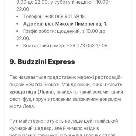
9.00 до 22.00, у суботу й неділю – 10.00-
22.00
Телефон: +38 068 901 59 19.
Адреса:
вул. Миколи Пимоненка, 1
.
Графік роботи: щоденний, з 10.00 до
22.00.
Контактний номер: +38 073 053 17 08.
9.
Budzzini Express
Так називається представник мережі ресторацій-
піцерій «Gazda Group». Мандрівники, яких цікавить
краща піца (Львів
), знайдуть такий вельми гідний
фаст-фуд поруч з головним залізничним вокзалом
міста Лева.
Тут майстерно готують не лише цей італійський
кулінарний шедевр, але й чимало наїдків
регіональної галицької кухні – від м’ясних страв,