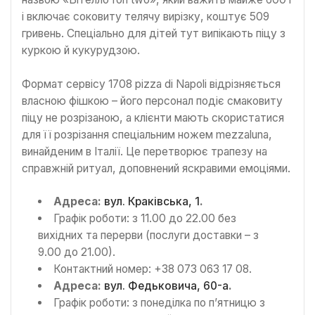
і включає соковиту телячу вирізку, коштує 509
гривень. Спеціально для дітей тут випікають піцу з
куркою й кукурудзою.
Формат сервісу 1708 pizza di Napoli відрізняється
власною фішкою – його персонал подіє смаковиту
піцу не розрізаною, а клієнти мають скористатися
для її розрізання спеціальним ножем mezzaluna,
винайденим в Італії. Це перетворює трапезу на
справжній ритуал, доповнений яскравими емоціями.
Адреса:
вул. Краківська, 1
.
Графік роботи: з 11.00 до 22.00 без
вихідних та перерви (послуги доставки – з
9.00 до 21.00).
Контактний номер: +38 073 063 17 08.
Адреса:
вул. Федьковича, 60-а
.
Графік роботи: з понеділка по п’ятницю з