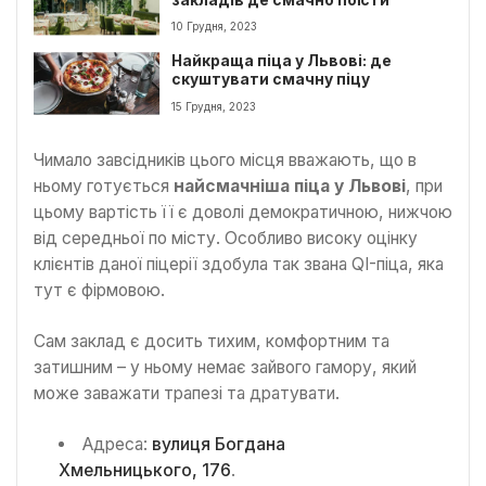
10 Грудня, 2023
Найкраща піца у Львові: де
скуштувати смачну піцу
15 Грудня, 2023
Чимало завсідників цього місця вважають, що в
ньому готується
найсмачніша піца у Львові
, при
цьому вартість її є доволі демократичною, нижчою
від середньої по місту. Особливо високу оцінку
клієнтів даної піцерії здобула так звана QI-піца, яка
тут є фірмовою.
Сам заклад є досить тихим, комфортним та
затишним – у ньому немає зайвого гамору, який
може заважати трапезі та дратувати.
Адреса:
вулиця Богдана
Хмельницького, 176
.