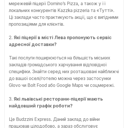
мережевій піцерії Domino’s Pizza, а також у її
локальних конкурентів Kazzka pizzeria та «Тутті».
Ці заклади часто практикують акції, що є вигідними
пропозиціями для клієнтів.
2.
Які піцерії в місті Лева пропонують сервіс
адресної доставки?
Такі послуги поширюються на більшість міських
закладів громадського харчування відповідної
специфіки. Знайти серед них розташовані найближчі
до вашої оселі/готелю можна через застосунки
Glovo чи Bolt Food або Google Maps чи соцмережі.
3.
Які львівські ресторани-піцерії мають
найдовший графік роботи?
Це Budzzini Express. Даний заклад до війни
працював цілодобово, а зараз обслуговує