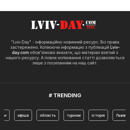
"Lviv-Day" - інформаційно новинний ресурс. Всі права
застережено. Копіюючи інформацію з публікацій
Lviv-
day.com
обов'язково вказати, що матеріал взятий з
нашого ресурсу. А повне копіювання статті дозволяється
лише з посиланням на наш сайт.
# TRENDING
афіша
область
туризм
історія
Львів
ту